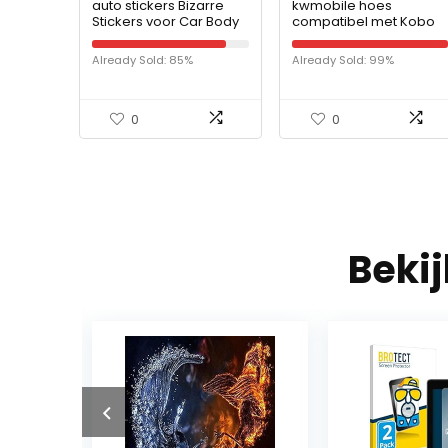
auto stickers Bizarre
kwmobile hoes
Stickers voor Car Body
compatibel met Kobo
Fridge Helm Cup Wall
Libra H2O – Hoesje voo
Auto Decoration
ereader in
Already Sold: 85%
Already Sold: 99%
LapToop Decal (Color
turquoise/bruin/mintgr
Name : FC908-C…
oen – Slapende Uil –
Met…
0
0
Beki