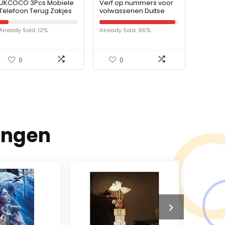
UKCOCO 3Pcs Mobiele
Verf op nummers voor
Telefoon Terug Zakjes
volwassenen Duitse
Kaarten Houders Lijm
herdershond, digitale
Telefoon Zakken
olie-canvas,
Already Sold: 12%
Already Sold: 96%
Kaarten Mouwen
schilderijkits voor
volwassenen,
kinderen…
0
0
ingen