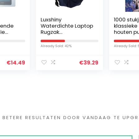
Luxshiny
1000 stuk
erende
Waterdichte Laptop
klassieke 
ie
Rugzak
houten pu
 met
Multifunctionele
kinderen 
le
Computer Tas USB
spel cad
Already Sold: 42%
Already Sold:
018 (10.
Opladen Laptop Tas
woondeco
lare
f meisje
€
14.49
€
39.29
s interessants gevond
G BETERE RESULTATEN DOOR VANDAAG TE UPGR