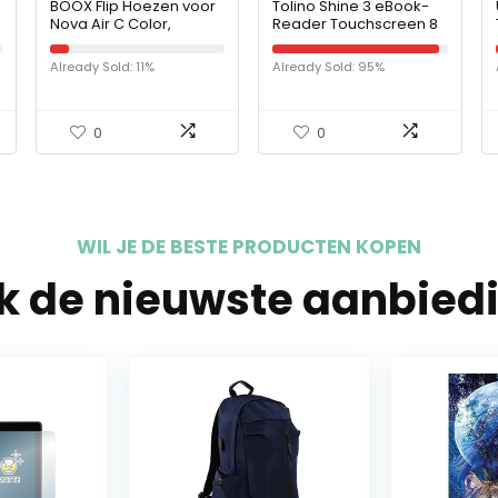
BOOX Flip Hoezen voor
Tolino Shine 3 eBook-
Nova Air C Color,
Reader Touchscreen 8
r
Beschermende Hoes
GB zwart – E-reader
Magnetische
(15,2 cm (6 inch), E Ink
Already Sold: 11%
Already Sold: 95%
Beschermhoes Pagina-
Carta, 1072 x 1448
Draaien Knoppen Zilver
pixels…
0
0
WIL JE DE BESTE PRODUCTEN KOPEN
jk de nieuwste aanbied