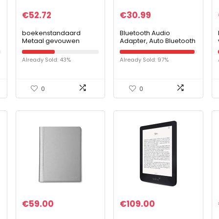
€
52.72
€
30.99
boekenstandaard
Bluetooth Audio
Metaal gevouwen
Adapter, Auto Bluetooth
verstelbare leesboek
Radio Module Aux Kabel
houder plank
Adapter Vervanging
Already Sold: 43%
Already Sold: 97%
draagbare accessoires
voor RCD510 300+ 310
materiaal boek lezen
RCD210
plank staan…
0
0
€
59.00
€
109.00