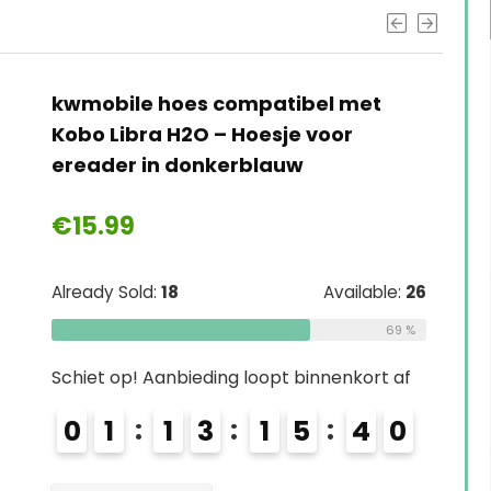
kwmobile hoes compatibel met
Kobo Libra H2O – Hoesje voor
ereader in donkerblauw
€
15.99
Already Sold:
18
Available:
26
69 %
Schiet op! Aanbieding loopt binnenkort af
0
1
1
3
1
5
3
9