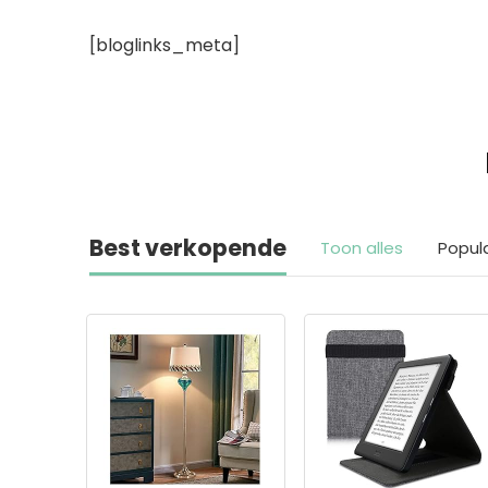
[bloglinks_meta]
Best verkopende
Toon alles
Popul