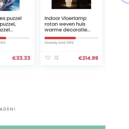
jes puzzel
Indoor Vloerlamp
Auto B
puzzel,
rotan weven huis
Adapte
zzel
warme decoratie
Kabel 
educatief
verticale
Audio 
eau
slaapkamer
Microf
 55%
Already Sold: 58%
Already S
ratie/wol
woonkamer
Hands
verlichting
Blueto
€
33.33
€
214.99
creatieve vakantie…
Vervan
A4 A2 
en ?
ADEN!