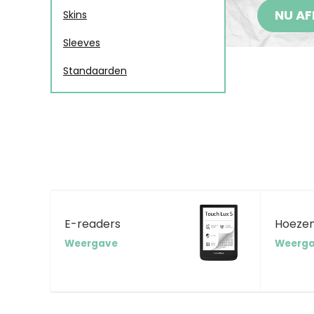
NU AF
Skins
Sleeves
Standaarden
E-readers
Hoeze
Weergave
Weerg