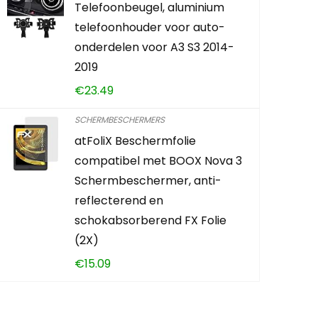
Telefoonbeugel, aluminium
telefoonhouder voor auto-
KOOP PRO
onderdelen voor A3 S3 2014-
2019
€
23.49
SCHERMBESCHERMERS
atFoliX Beschermfolie
compatibel met BOOX Nova 3
Schermbeschermer, anti-
reflecterend en
schokabsorberend FX Folie
(2X)
€
15.09