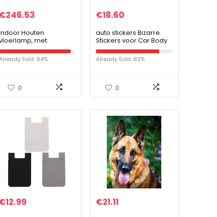
€
246.53
€
18.60
Indoor Houten
auto stickers Bizarre
vloerlamp, met
Stickers voor Car Body
planken, staande lamp
Fridge Helm Cup Wall
met 3 lagen weergave
Auto Decoration
Already Sold: 94%
Already Sold: 83%
opslag voor
LapToop Decal (Color
slaapkamer
Name : FC908-C…
nachtkastje
woonkamer…
0
0
€
12.99
€
21.11