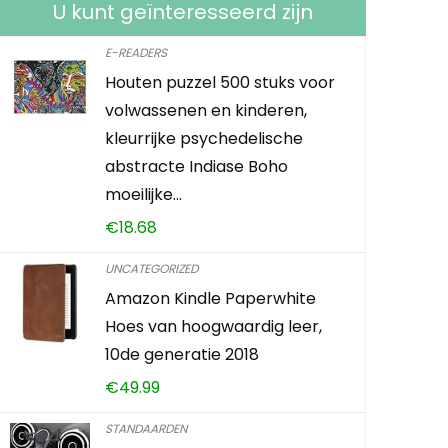
U kunt geïnteresseerd zijn
E-READERS
Houten puzzel 500 stuks voor
Fintie Sli
volwassenen en kinderen,
Libra H2O 
kleurrijke psychedelische
Lichtgewi
abstracte Indiase Boho
met Autom
moeilijke…
€
18.68
€
11.99
UNCATEGORIZED
Already Sold:
Amazon Kindle Paperwhite
Hoes van hoogwaardig leer,
10de generatie 2018
Schiet op! A
€
49.99
0
2
STANDAARDEN