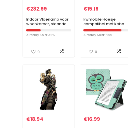
€
282.99
€
15.19
Indoor Vloerlamp voor
kwmobile Hoesje
woonkamer, staande
compatibel met Kobo
leeslampje met stof
Glo HD/Touch 2.0 – Met
lampenkap, moderne
polsriem en standaard
Already Sold: 32%
Already Sold: 84%
design hoge poollamp
– e-Reader
voor kantoor…
beschermhoes in grijs
0
0
€
18.94
€
16.99