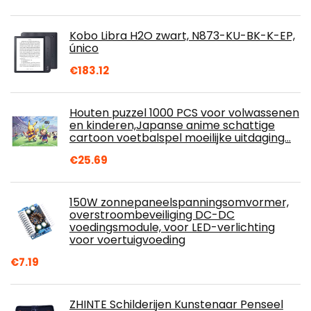
Kobo Libra H2O zwart, N873-KU-BK-K-EP,
único
€
183.12
Houten puzzel 1000 PCS voor volwassenen
en kinderen,Japanse anime schattige
cartoon voetbalspel moeilijke uitdaging…
€
25.69
150W zonnepaneelspanningsomvormer,
overstroombeveiliging DC-DC
voedingsmodule, voor LED-verlichting
voor voertuigvoeding
€
7.19
ZHINTE Schilderijen Kunstenaar Penseel