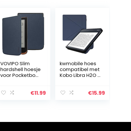
VOVIPO Slim
kwmobile hoes
hardshell hoesje
compatibel met
voor Pocketbook
Kobo Libra H2O –
Touch HD
Hoesje voor
3/Touch Lux
ereader in
5/Touch Lux
donkerblauw
€
11.99
€
15.99
4/Basic Lux 2 E-
Reader –
Premium…