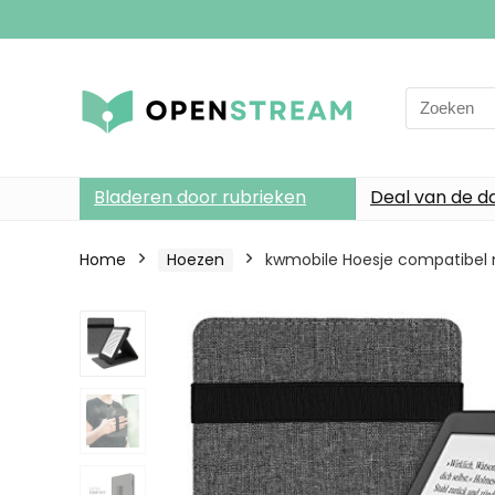
Search
for:
Bladeren door rubrieken
Deal van de d
Home
Hoezen
kwmobile Hoesje compatibel m