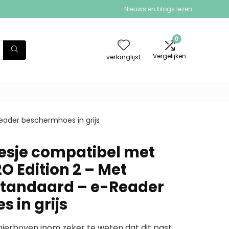
Nieuws en blogs lezen
0
Vergelijken
verlanglijst
eader beschermhoes in grijs
esje compatibel met
O Edition 2 – Met
standaard – e-Reader
 in grijs
erboven inom zeker te weten dat dit past.