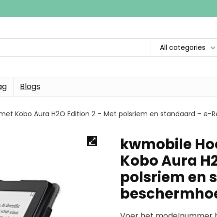
All categories
ag
Blogs
et Kobo Aura H2O Edition 2 – Met polsriem en standaard – e-R
kwmobile Ho
Kobo Aura H2
polsriem en 
beschermhoes
Voer het modelnummer hi