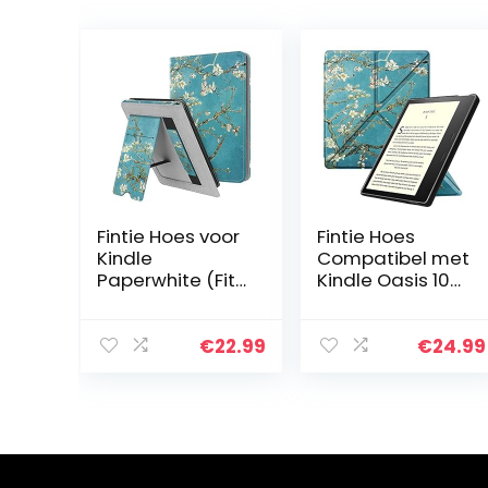
Fintie Hoes voor
Fintie Hoes
Kindle
Compatibel met
Paperwhite (Fits
Kindle Oasis 10e
All-New 10th
Generatie (2019
Generation 2018
model) en 9e
/ All Paperwhite
Generatie (2017
€
22.99
€
24.99
Generations) –
model) –
Premium PU-
[Origami Serie…
leer…