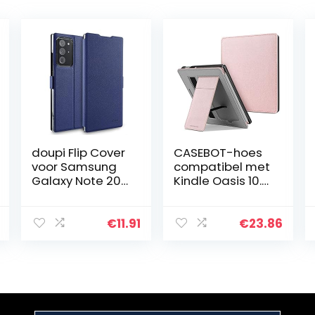
doupi Flip Cover
CASEBOT-hoes
voor Samsung
compatibel met
Galaxy Note 20
Kindle Oasis 10.
Ultra, Magneet
generatie (2019
Beschermende
model) en 9e
Flip Case Book
generatie (2017
€
11.91
€
23.86
Style Screen
model) –
Protector
Kickstand…
Stand…