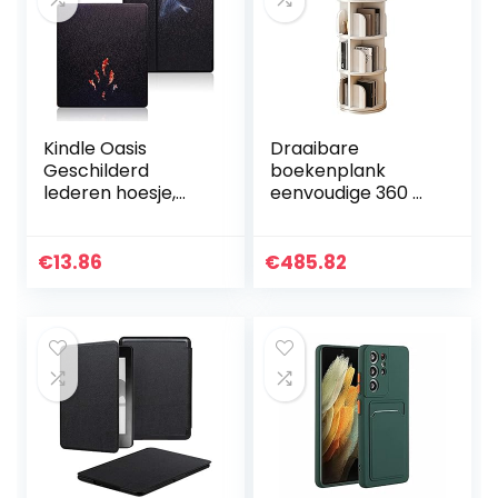
Kindle Oasis
Draaibare
Geschilderd
boekenplank
lederen hoesje,
eenvoudige 360 ​​​​
alleen geschikt
graden
voor gloednieuwe
studentenboeken
7 inch Kindle-
plank voor
€
13.86
€
485.82
oasis[10e
kinderen
generatie,
eenvoudige
release…
boekenplank in
de…