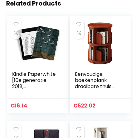
Related Products
Kindle Paperwhite
Eenvoudige
[10e generatie-
boekenplank
2018,
draaibare thuis
modelnummer:
woonkamer
PQ94WIF] –
kinderboekenplan
Duurzame slimme
k grote capaciteit
€
16.14
€
522.02
lederen hoes past
en
op Amazon De
ruimtebesparende
nieuwste…
boekenplank 360…