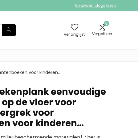
Nieuws en blogs lezen
0
Vergelijken
verlanglijst
rentenboeken voor kinderen…
oekenplank eenvoudige
op de vloer voor
ergrek voor
en voor kinderen…
milieubeschermende materialen】: het is