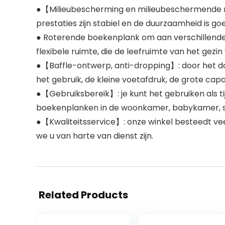
●【Milieubescherming en milieubeschermende mate
prestaties zijn stabiel en de duurzaamheid is go
● Roterende boekenplank om aan verschillende b
flexibele ruimte, die de leefruimte van het gez
●【Baffle-ontwerp, anti-dropping】: door het d
het gebruik, de kleine voetafdruk, de grote cap
●【Gebruiksbereik】: je kunt het gebruiken als ti
boekenplanken in de woonkamer, babykamer, stu
●【Kwaliteitsservice】: onze winkel besteedt veel
we u van harte van dienst zijn.
Related Products