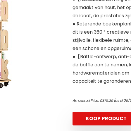
gemaakt van hout, het opp
delicaat, de prestaties zi
● Roterende boekenplank
dit is een 360 ° creatie
stijlvolle, flexibele ruim
een ​​schone en opgeruim
●【Baffle-ontwerp, anti-
de baffle aan te nemen, 
hardwarematerialen om he
capaciteit te garanderen
Amazon.nl Price:
€
379.35
(as of 09/
KOOP PRODUCT