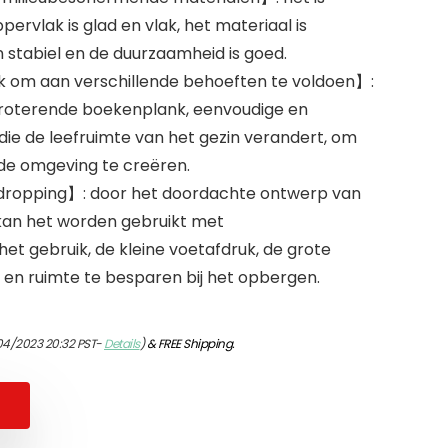
ervlak is glad en vlak, het materiaal is
jn stabiel en de duurzaamheid is goed.
 om aan verschillende behoeften te voldoen】:
ve roterende boekenplank, eenvoudige en
te, die de leefruimte van het gezin verandert, om
de omgeving te creëren.
dropping】: door het doordachte ontwerp van
kan het worden gebruikt met
t gebruik, de kleine voetafdruk, de grote
 en ruimte te besparen bij het opbergen.
04/2023 20:32 PST-
Details
)
&
FREE Shipping
.