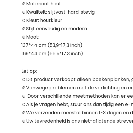
☺Materiaal: hout
☺Kwaliteit: slijtvast, hard, stevig
☺Kleur: houtkleur
☺Stijl: eenvoudig en modern
☺Maat:
137*44 cm (53,9*17,3 inch)
169*44 cm (66.5*17.3 inch)
Let op:
☺Dit product verkoopt alleen boekenplanken, 
☺Vanwege problemen met de verlichting en com
☺ Door verschillende meetmethoden kan er ee
☺Als je vragen hebt, stuur ons dan tijdig een e-
☺We verzenden meestal binnen 1-3 dagen en de 
☺Uw tevredenheid is ons niet-aflatende streve