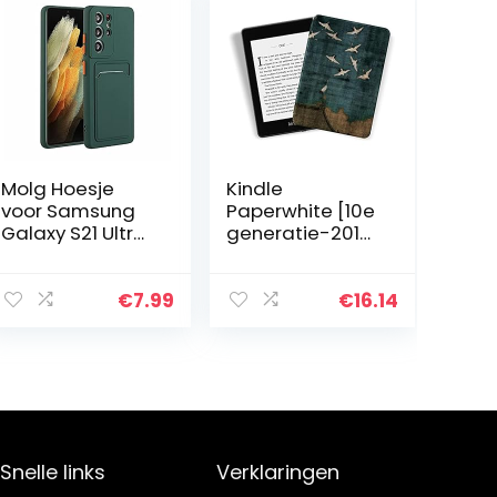
Molg Hoesje
Kindle
voor Samsung
Paperwhite [10e
Galaxy S21 Ultra
generatie-2018,
5G [Screen
modelnummer:
Protector]
PQ94WIF] –
Ultradunne
Duurzame
€
7.99
€
16.14
Zachte TPU
slimme lederen
Siliconen Shock
hoes past op
Proof…
Amazon De
nieuwste…
Snelle links
Verklaringen