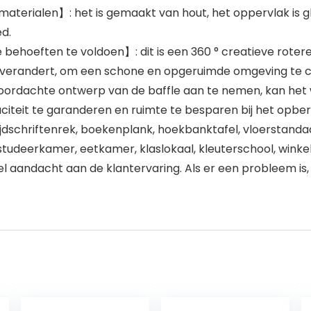
rialen】: het is gemaakt van hout, het oppervlak is glad
ed.
ehoeften te voldoen】: dit is een 360 ° creatieve roteren
in verandert, om een ​​schone en opgeruimde omgeving te 
oordachte ontwerp van de baffle aan te nemen, kan he
aciteit te garanderen en ruimte te besparen bij het opbe
jdschriftenrek, boekenplank, hoekbanktafel, vloerstandaa
deerkamer, eetkamer, klaslokaal, kleuterschool, winke
 aandacht aan de klantervaring. Als er een probleem is, z