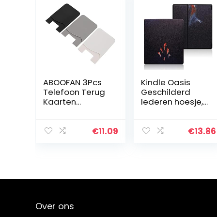
ABOOFAN 3Pcs
Kindle Oasis
Telefoon Terug
Geschilderd
Kaarten
lederen hoesje,
Gevallen
alleen geschikt
Smartphone
voor
Back
gloednieuwe 7
€
11.09
€
13.86
Portefeuilles
inch Kindle-
Lijm Telefoon
oasis[10e
Terug Zakjes
generatie,
release…
Over ons