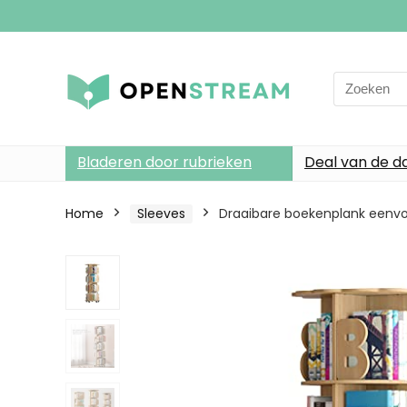
Search
for:
Bladeren door rubrieken
Deal van de d
Home
Sleeves
Draaibare boekenplank eenvo