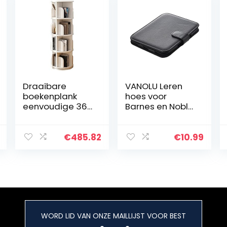
Draaibare
VANOLU Leren
boekenplank
hoes voor
eenvoudige 360
Barnes en Noble
​​​​graden
Nook Simple
studentenboeke
Touch met
nplank voor
GlowLight, Zwart
€
485.82
€
10.99
kinderen
eenvoudige
boekenplank in
de…
WORD LID VAN ONZE MAILLIJST VOOR BEST