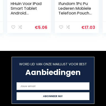
HHuin Voor iPad
ifundom 1Pc Pu
Smart Tablet
Lederen Mobiele
Android
Telefoon Pouch
universele
Lijm Kaarten
touchscreen-
Houder
pen metalen
Cellphone Back
€
5.06
€
17.03
pen stylus
Portemonnee
capacitieve pen
schroefdraadpe
n
WORD LID VAN ONZE MAILLIJST VOOR BEST
Aanbiedingen