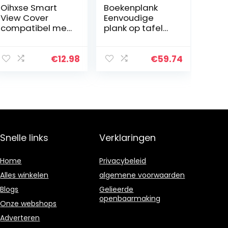
Oihxse Smart
Boekenplank
View Cover
Eenvoudige
compatibel met
plank op tafel
Samsung
Opbergrek voor
Galaxy Note 20,
klein kantoor
beschermhoes
Boeken- en
€
12.98
€
59.74
met klapdeksel
tijdschriftenrek
van leer met
Afneembaar
[kijkvenster…
Snelle links
Verklaringen
Home
Privacybeleid
Alles winkelen
algemene voorwaarden
Blogs
Gelieerde
openbaarmaking
Onze webshops
Adverteren