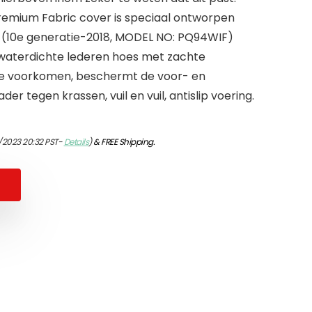
remium Fabric cover is speciaal ontworpen
4 (10e generatie-2018, MODEL NO: PQ94WIF)
aterdichte lederen hoes met zachte
e voorkomen, beschermt de voor- en
der tegen krassen, vuil en vuil, antislip voering.
/2023 20:32 PST-
Details
)
&
FREE Shipping
.