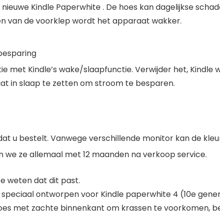
nieuwe Kindle Paperwhite . De hoes kan dagelijkse sc
en van de voorklep wordt het apparaat wakker.
besparing
ie met Kindle’s wake/slaapfunctie. Verwijder het, Kindl
t in slaap te zetten om stroom te besparen.
t u bestelt. Vanwege verschillende monitor kan de kleu
n we ze allemaal met 12 maanden na verkoop service.
 weten dat dit past.
s speciaal ontworpen voor Kindle paperwhite 4 (10e gen
s met zachte binnenkant om krassen te voorkomen, bes