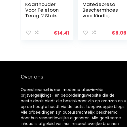
Kaarthouder
Matedepreso
Voor Telefoon
Beschermhoes
Terug: 2 Stuks
voor Kindle,
Elastische
Lichtgewicht E-
Mobiele
reader
Telefoon Card
Beschermende
€
14.41
€
8.06
Case Pocket Id-
Cover
Kaart Mouw
Shockproof
Adhesive Stok
Pouch Cases
Op…
met Katoen
Voering…
Over ons
Openstream.nl is een moderne alles-in-één
prijsvergelijkings- en beoordelingswebsite die de
beste deals biedt die beschikbaar zijn op amazon en u
op de hoogte houdt via de laatst toegevoegde blogs.
Alle afbeeldingen zijn auteursrechtelijk beschermd
door hun respectievelijke eigenaren. Alle geciteerde
inhoud is afgeleid van hun respectievelijke bronnen.