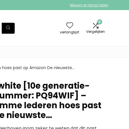
Nieuws en blogs lezen
0
Vergelijken
verlanglijst
n hoes past op Amazon De nieuwste…
white [10e generatie-
nummer: PQ94WIF] –
imme lederen hoes past
e nieuwste…
erboven inom zeker te weten dat dit past.