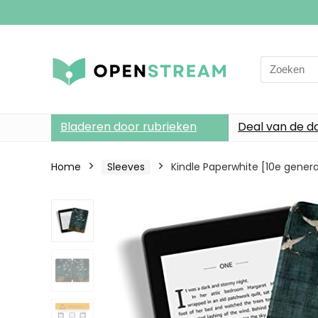
Search
for:
Bladeren door rubrieken
Deal van de d
Home
Sleeves
Kindle Paperwhite [10e gen