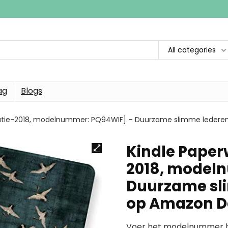
All categories
ag
Blogs
eratie-2018, modelnummer: PQ94WIF] – Duurzame slimme ledere
Kindle Paper
2018, model
Duurzame sl
op Amazon D
Voer het modelnummer hi