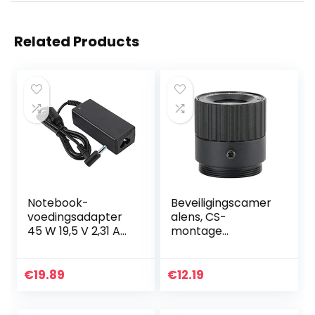
Related Products
Notebook-
Beveiligingscamer
voedingsadapter
alens, CS-
45 W 19,5 V 2,31 A
montage
4,5 mm * 3,0 mm
Interface Prime-
interface, Wacent
lenslens Sterke
elektronische
compatibiliteit
€
19.89
€
12.19
duurzame
voor het opnemen
connector ＆
en reflecteren