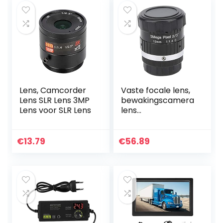
Adapter…
van…
Lens, Camcorder
Vaste focale lens,
Lens SLR Lens 3MP
bewakingscamera
Lens voor SLR Lens
lens
Klantenservice
met 5MP HD
Prime-lens voor
€
13.79
€
56.89
digitale
videocamera