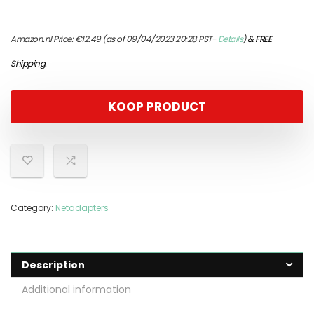
Amazon.nl Price:
€
12.49
(as of 09/04/2023 20:28 PST-
Details
)
&
FREE
Shipping
.
KOOP PRODUCT
Category:
Netadapters
Description
Additional information