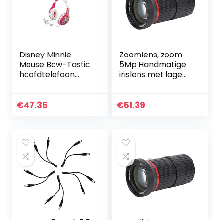
Disney Minnie
Zoomlens, zoom
Mouse Bow-Tastic
5Mp Handmatige
hoofdtelefoon
irislens met lage
voor kinderen,
vervorming voor
roze,
de meeste
eenheidsmaat
beveiligingscamer
€
47.35
€
51.39
a’s voor
beveiligingscamer
a’s