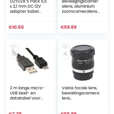
DZYDZR 5 Pack 5,5
Beveiligingscamer
x 2,1 mm DC 12V
alens, aluminium
adapter kabel
zoomcameralens
power vrouwelijk
High Definition
op mannelijk voor
voor
CCTV camera Y-
beveiligingscamer
€
10.50
€
59.69
splitter-kabel
a’s voor de
(15cm)
meeste…
2 m lange micro-
Vaste focale lens,
USB laad- en
bewakingscamera
datakabel voor
lens
Amazon Kindle Fire
Klantenservice
en Kindle Fire HD,
met 5MP HD
werkt ook met
Prime-lens voor