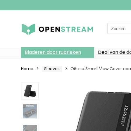
Search
for:
Bladeren door rubrieken
Deal van de d
Home
Sleeves
Oihxse Smart View Cover com