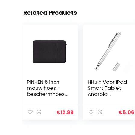
Related Products
PINHEN 6 inch
HHuin Voor iPad
mouw hoes –
Smart Tablet
beschermhoes
Android
tas
universele
bescherming 6
touchscreen-
inch voor eBook
pen metalen
€
12.99
€
5.06
Reader Kindle
pen stylus
2019/
capacitieve pen
Paperwhite
schroefdraadpe