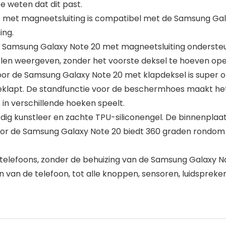
 weten dat dit past.
s met magneetsluiting is compatibel met de Samsung Gala
ing.
de Samsung Galaxy Note 20 met magneetsluiting onderste
n weergeven, zonder het voorste deksel te hoeven openen 
r de Samsung Galaxy Note 20 met klapdeksel is super on
klapt. De standfunctie voor de beschermhoes maakt het m
s in verschillende hoeken speelt.
g kunstleer en zachte TPU-siliconengel. De binnenplaat 
r de Samsung Galaxy Note 20 biedt 360 graden rondom 
elefoons, zonder de behuizing van de Samsung Galaxy Not
van de telefoon, tot alle knoppen, sensoren, luidspreke