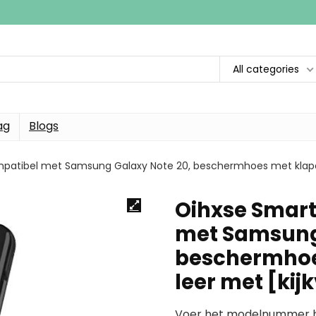
All categories
ag
Blogs
patibel met Samsung Galaxy Note 20, beschermhoes met klapde
Oihxse Smart
met Samsung 
beschermhoe
leer met [kij
Voer het modelnummer hi