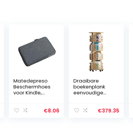
Matedepreso
Draaibare
Beschermhoes
boekenplank
voor Kindle,
eenvoudige
Lichtgewicht E-
boekenplank op
reader
de vloer voor
Beschermende
kinderen
€
8.06
€
379.35
Cover
opbergrek voor
Shockproof
prentenboeken
Pouch Cases
voor kinderen…