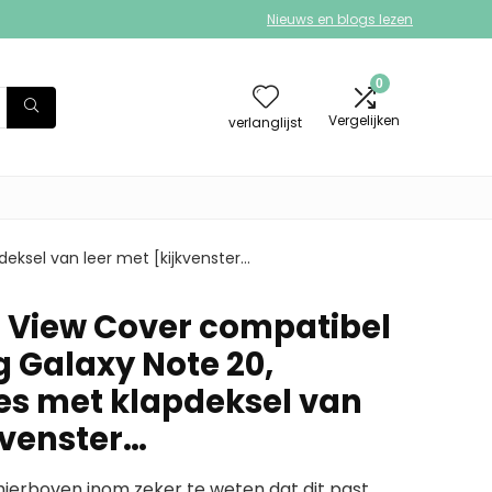
Nieuws en blogs lezen
0
Vergelijken
verlanglijst
ksel van leer met [kijkvenster…
 View Cover compatibel
Galaxy Note 20,
s met klapdeksel van
kvenster…
erboven inom zeker te weten dat dit past.