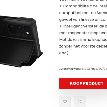
✦ Compatibiliteit: de int
compatibel met de Samsu
gevoel van finesse en co
✦ Intelligent venster: d
met magneetsluiting ond
Met deze slimme klaphoe
zonder het voorste deksel
enz.).
Amazon.nl Price:
€
12.98
(as of 09/04
KOOP PRODUCT