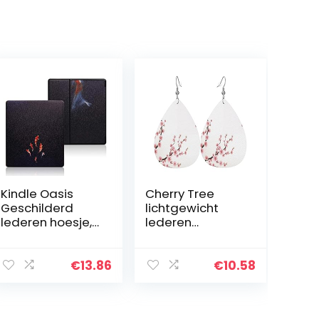
Kindle Oasis
Cherry Tree
Geschilderd
lichtgewicht
lederen hoesje,
lederen
alleen geschikt
oorbellen voor
voor
vrouwen meisjes
gloednieuwe 7
bungelende
€
13.86
€
10.58
inch Kindle-
drop oorbellen
oasis[10e
generatie,