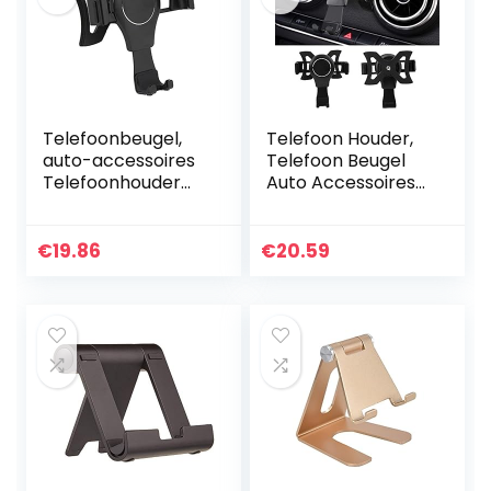
Telefoonbeugel,
Telefoon Houder,
auto-accessoires
Telefoon Beugel
Telefoonhouder
Auto Accessoires
voor A3 S3 2014-
Aluminium 4.0-6.0
2019 voor auto-
inch Vervanging
onderdelen
voor Auto-
€
19.86
€
20.59
onderdelen voor
A3 S3 2014…