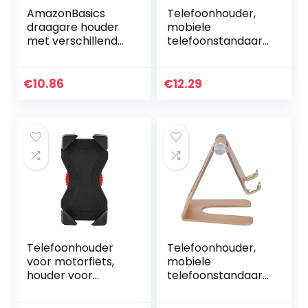
AmazonBasics
Telefoonhouder,
draagare houder
mobiele
met verschillende
telefoonstandaard
hoeken voor
verstelbaar
tablets, E-readers
gouden model
en telefoons –
voor tablets
€
10.86
€
12.29
zwart
Telefoonhouder
Telefoonhouder,
voor motorfiets,
mobiele
houder voor
telefoonstandaard
mobiele telefoon
universeel
360˚ rotatie
verstelbaar voor