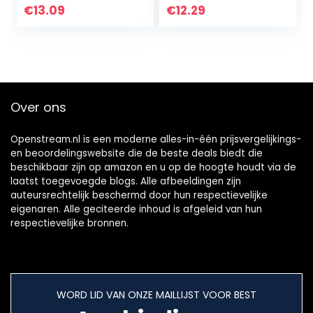
Duurzaam zwart
tablets
€
13.09
€
12.29
Eenvoudig te
installeren Veilig…
Over ons
Openstream.nl is een moderne alles-in-één prijsvergelijkings-
en beoordelingswebsite die de beste deals biedt die
beschikbaar zijn op amazon en u op de hoogte houdt via de
laatst toegevoegde blogs. Alle afbeeldingen zijn
auteursrechtelijk beschermd door hun respectievelijke
eigenaren. Alle geciteerde inhoud is afgeleid van hun
respectievelijke bronnen.
WORD LID VAN ONZE MAILLIJST VOOR BEST