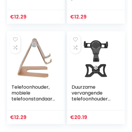
verstelbaar voor
Stabiel
tablets
verstelbaar
aluminiumlegering
€
12.29
€
12.29
voor smartphones
Telefoonhouder,
Duurzame
mobiele
vervangende
telefoonstandaard
telefoonhouder
universeel
voor A3 S3 2014-
verstelbaar voor
2019
tablets
€
12.29
€
20.19