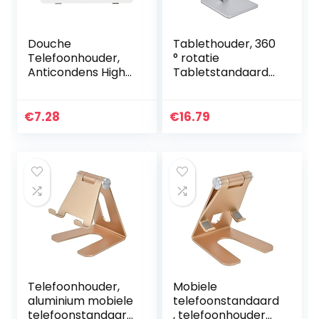
Douche
Tablethouder, 360
Telefoonhouder,
° rotatie
Anticondens High-
Tabletstandaard
definition Bekijk
Draagbaar
Stevig Plank voor
Opvouwbaar
Telefoon in de
Eenvoudig te
€
7.28
€
16.79
badkamer,
gebruiken voor
Wandmontage
verschillende
voor…
tablets en…
Telefoonhouder,
Mobiele
aluminium mobiele
telefoonstandaard
telefoonstandaard
, telefoonhouder