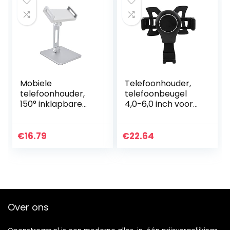
Mobiele
Telefoonhouder,
telefoonhouder,
telefoonbeugel
150° inklapbare
4,0-6,0 inch voor
tabletstandaard
auto-onderdelen
voor verschillende
tablets en
€
16.79
€
22.64
smartphones
Over ons