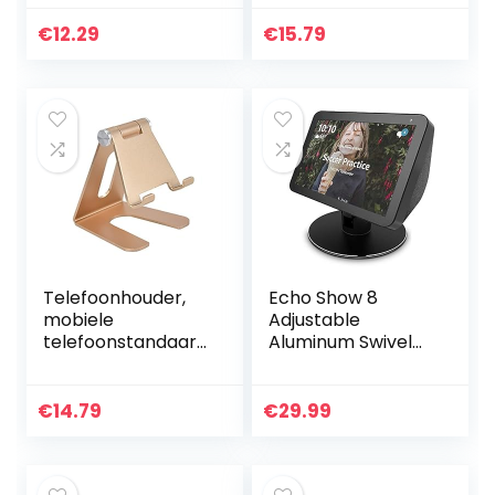
verstelbaar
aluminiumlegering
aluminiumlegering
voor tablets
€
12.29
€
15.79
voor smartphones
Telefoonhouder,
Echo Show 8
mobiele
Adjustable
telefoonstandaard
Aluminum Swivel
gouden model
Stand, eight rare-
universeel voor
earth magnets on
tablets
the top stand for
€
14.79
€
29.99
Amazon Echo
Show 8…