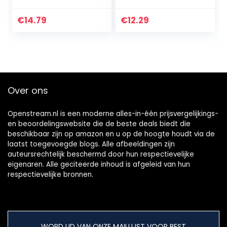
universeel voor
verstelbaar
tablets
aluminiumlegering
€
14.79
€
12.29
voor smartphones
Over ons
Openstream.nl is een moderne alles-in-één prijsvergelijkings-
en beoordelingswebsite die de beste deals biedt die
beschikbaar zijn op amazon en u op de hoogte houdt via de
laatst toegevoegde blogs. Alle afbeeldingen zijn
auteursrechtelijk beschermd door hun respectievelijke
eigenaren. Alle geciteerde inhoud is afgeleid van hun
respectievelijke bronnen.
WORD LID VAN ONZE MAILLIJST VOOR BEST