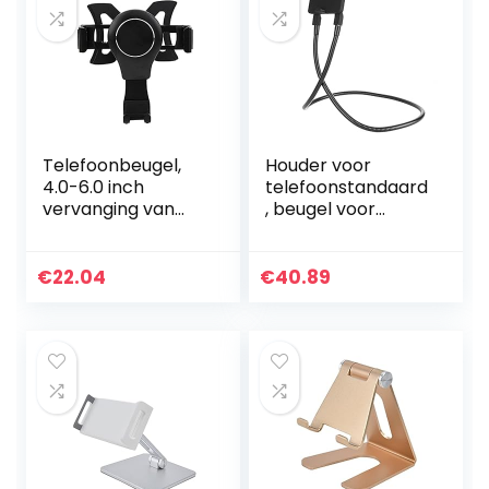
Telefoonbeugel,
Houder voor
4.0-6.0 inch
telefoonstandaard
vervanging van
, beugel voor
telefoonhouder
mobiele telefoon
voor auto-
Lichtgewicht
onderdelen
Gemak Voorkom
€
22.04
€
40.89
wegglijden voor
leraren voor…