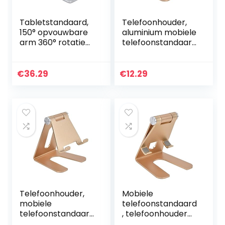
Tabletstandaard,
Telefoonhouder,
150° opvouwbare
aluminium mobiele
arm 360° rotatie
telefoonstandaard
Draagbaar
verstelbaar voor
opvouwbaar
tablets
Gebruiksvriendelijk
€
36.29
€
12.29
e tablethouder
voor…
Telefoonhouder,
Mobiele
mobiele
telefoonstandaard
telefoonstandaard
, telefoonhouder
gouden model
Stabiel