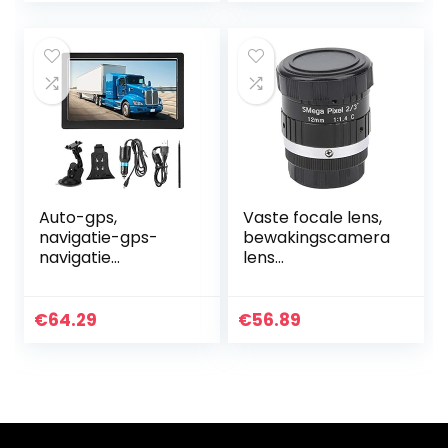
Auto-gps,
Vaste focale lens,
navigatie-gps-
bewakingscamera
navigatie
lens
Bluetooth & Av-In
Klantenservice
7-inch
met 5MP HD
touchscreen,
Prime-lens voor
€
64.29
€
56.89
gesproken afslag-
digitale
voor-afslag-
videocamera
aanwijzingen…