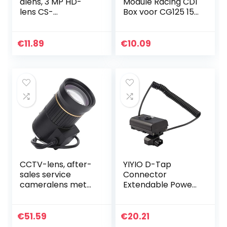
alens, 3 MP HD-
Module Racing CDI
lens CS-
Box voor CG125 150
montageinterface
Motor ATV
Prime-lens 4 mm
Crossmotor
vaste
Bromfiets
€
11.89
€
10.09
brandpuntsafstan
Motorfiets
d voor het
opnemen en…
CCTV-lens, after-
YIYIO D-Tap
sales service
Connector
cameralens met
Extendable Power
veranderende
Cable for NP-F
opnameafstand
Dummy Battery
en accessoires
NP-F550/570
€
51.59
€
20.21
voor de meeste…