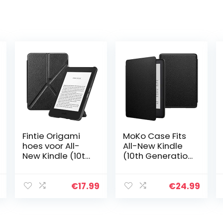
Fintie Origami
MoKo Case Fits
hoes voor All-
All-New Kindle
New Kindle (10th
(10th Generation
Generation, 2019
– 2019 Release,
Release) – Slim
Model No
Fit Stand Cover
J9G29R),
€
17.99
€
24.99
Handsfree Case
Thinnest
met…
Protective Shell
Cover with…