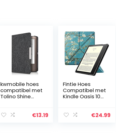
kwmobile hoes
Fintie Hoes
compatibel met
Compatibel met
Tolino Shine
Kindle Oasis 10e
(2013) – e-
Generatie (2019
reader
model) en 9e
beschermhoes
Generatie (2017
€
13.19
€
24.99
van vilt –
model) –
donkergrijs
[Origami Serie…