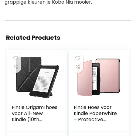
grappige kleuren je Kobo Nia mooier.
Related Products
Fintie Origami hoes
Fintie Hoes voor
voor All-New
Kindle Paperwhite
Kindle (10th
– Protective
Generation, 2019
Premium Vegan
Release) – Slim Fit
Leather Cover