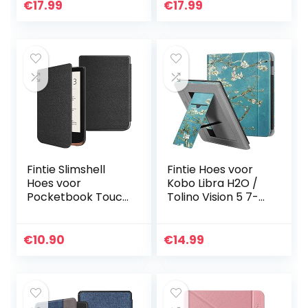
Stand Cover
Case voor All
€
17.99
€
17.99
Handsfree Case
Paperwhite
met…
Generations Prior…
Fintie Slimshell
Fintie Hoes voor
Hoes voor
Kobo Libra H2O /
Pocketbook Touch
Tolino Vision 5 7-
HD 3 / Touch Lux 4
inch eReader –
/ Basic Lux 2 E-
Premium PU
Reader – Premium
Leather Stand
€
10.90
€
14.99
Lichtgewicht PU
Case Protective
Leer…
Cover met…