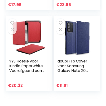
Smart Cover met
generatie (2017
€
17.99
€
23.86
Auto Sleep/Wake
model) –
voor Kobo Clara
Kickstand…
HD 6 inch eReader,
abrikoos bloem
YYS Hoesje voor
doupi Flip Cover
Kindle Paperwhite
voor Samsung
Voorafgaand aan
Galaxy Note 20
2018 E-Reader –
Ultra, Magneet
Duurzame lederen
Beschermende
hoes met Auto
Flip Case Book
€
20.32
€
11.91
Wake/Slaap,
Style Screen
alleen…
Protector Stand…