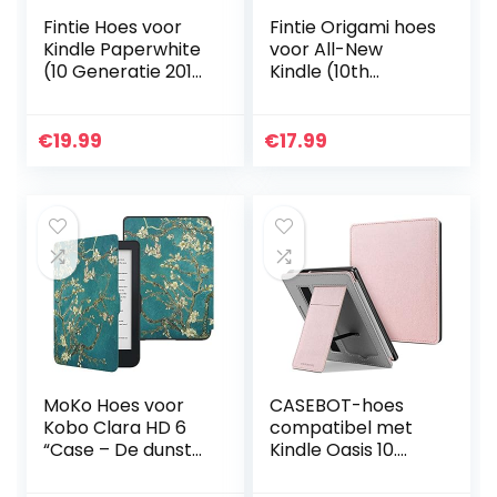
Fintie Hoes voor
Fintie Origami hoes
Kindle Paperwhite
voor All-New
(10 Generatie 2018
Kindle (10th
& All Paperwhite
Generation, 2019
Generatie) – Folio
Release) – Slim Fit
Beschermende
Stand Cover
€
19.99
€
17.99
Case Cover met…
Handsfree Case
met…
MoKo Hoes voor
CASEBOT-hoes
Kobo Clara HD 6
compatibel met
“Case – De dunste
Kindle Oasis 10.
en lichtste
generatie (2019
beschermhoes
model) en 9e