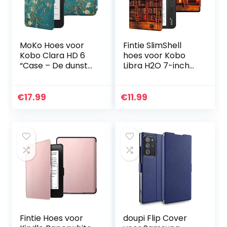
MoKo Hoes voor
Fintie SlimShell
Kobo Clara HD 6
hoes voor Kobo
“Case – De dunste
Libra H2O 7-inch
en lichtste
eReader –
beschermhoes
Lichtgewicht
Smart Cover met
Beschermend
€
17.99
€
11.99
Auto Sleep/Wake
Cover met
voor Kobo Clara
Automatische
HD 6 inch eReader,
Slaap/Wek…
abrikoos bloem
Fintie Hoes voor
doupi Flip Cover