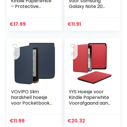
Kindle Paperwhite
voor Samsung
– Protective
Galaxy Note 20
Premium Vegan
Ultra, Magneet
Leather Cover
Beschermende
Case voor All
Flip Case Book
€
17.99
€
11.91
Paperwhite
Style Screen
Generations Prior…
Protector Stand…
VOVIPO Slim
YYS Hoesje voor
hardshell hoesje
Kindle Paperwhite
voor Pocketbook
Voorafgaand aan
Touch HD 3/Touch
2018 E-Reader –
Lux 5/Touch Lux
Duurzame lederen
4/Basic Lux 2 E-
hoes met Auto
€
11.99
€
20.32
Reader –
Wake/Slaap,