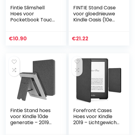
Fintie Slimshell
FINTIE Stand Case
Hoes voor
voor gloednieuwe
Pocketbook Touch
Kindle Oasis (10e
HD 3 / Touch Lux 4
Generatie, 2019
/ Basic Lux 2 E-
Release & 9e
Reader – Premium
Generatie, 2017
€
10.90
€
21.22
Lichtgewicht PU
Release) –
Leer…
Premium PU…
Fintie Stand hoes
Forefront Cases
voor Kindle 10de
Hoes voor Kindle
generatie – 2019
2019 – Lichtgewicht
(Modelnummer:
Kindle Hoes – Zwart
J9G29R) –
– Dun,