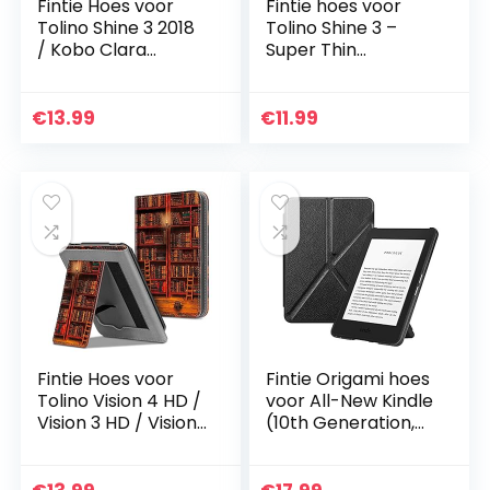
Fintie Hoes voor
Fintie hoes voor
Tolino Shine 3 2018
Tolino Shine 3 –
/ Kobo Clara
Super Thin
HD/Kobo Nia –
Lichtgewicht Cover
Premium PU
Beschermhoes
Leather Stand Case
met Automatische
€
13.99
€
11.99
Protective Cover
Slaap/Wek Functie
met…
voor…
Fintie Hoes voor
Fintie Origami hoes
Tolino Vision 4 HD /
voor All-New Kindle
Vision 3 HD / Vision
(10th Generation,
2 / Vision 1 / Shine 2
2019 Release) –
HD eReader,
Slim Fit Stand
kickstand
Cover Handsfree