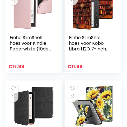
Fintie SlimShell
Fintie SlimShell
hoes voor Kindle
hoes voor Kobo
Paperwhite (10de
Libra H2O 7-inch
generatie 2018) –
eReader –
Lichtgewicht
Lichtgewicht
Beschermend
Beschermend
€
17.99
€
11.99
Cover met
Cover met
Automatische…
Automatische
Slaap/Wek…