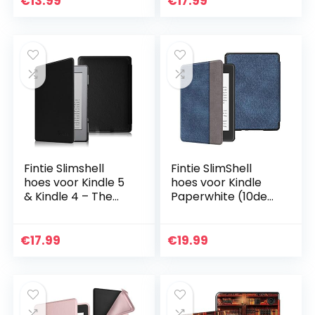
€
13.99
€
17.99
beschermhoes
Case met…
met…
Fintie Slimshell
Fintie SlimShell
hoes voor Kindle 5
hoes voor Kindle
& Kindle 4 – The
Paperwhite (10de
Thinnest and
generatie 2018) –
Lightest PU Leather
Lichtgewicht
Cover met Magnet
Beschermend
€
17.99
€
19.99
Closure for…
Cover met
Automatische…