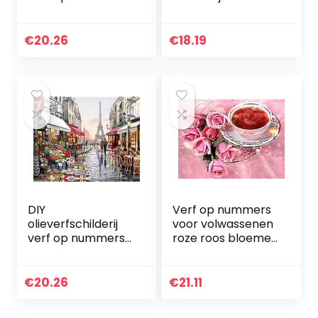
kit voor
portemonnee
volwassenen
geweldig cadeau
beginners met
diy schilderij
€
20.26
€
18.19
borstels en
handtas voor
pigment kunsten
winkel mobiele…
ambachtelijke…
DIY
Verf op nummers
olieverfschilderij
voor volwassenen
verf op nummers
roze roos bloemen
kit voor
landschap digitale
volwassenen
olie canvas
beginners met
schilderij kits voor
€
20.26
€
21.11
borstels en
volwassenen…
pigment kunsten