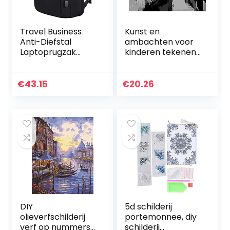
Travel Business
Kunst en
Anti-Diefstal
ambachten voor
Laptoprugzak
kinderen tekenen
Duurzame
en schilderen
Waterbestendige
benodigdheden
Universiteitsrugzak
verf op nummers
€
43.15
€
20.26
Voor Heren Dames
voor kinderen
Met Usb-Oplaad…
volwassenen
kinderen…
DIY
5d schilderij
olieverfschilderij
portemonnee, diy
verf op nummers
schilderij