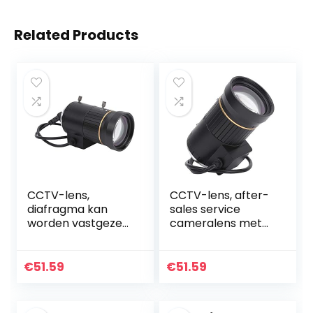
Related Products
CCTV-lens,
CCTV-lens, after-
diafragma kan
sales service
worden vastgezet
cameralens met
en vergrendeld
veranderende
Cameralens voor
opnameafstand
de meeste
en accessoires
€
51.59
€
51.59
beveiligingscamer
voor de meeste…
a’s en digitale…