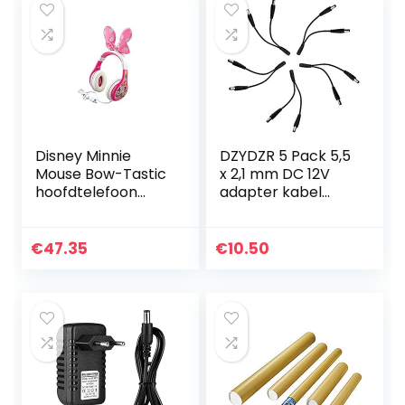
Disney Minnie
DZYDZR 5 Pack 5,5
Mouse Bow-Tastic
x 2,1 mm DC 12V
hoofdtelefoon
adapter kabel
voor kinderen,
power vrouwelijk
roze,
op mannelijk voor
eenheidsmaat
CCTV camera Y-
€
47.35
€
10.50
splitter-kabel
(15cm)