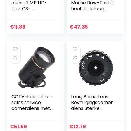
alens, 3 MP HD-
Mouse Bow-Tastic
lens CS-
hoofdtelefoon
montageinterface
voor kinderen,
Prime-lens 4 mm
roze,
vaste
eenheidsmaat
€
11.89
€
47.35
brandpuntsafstan
d voor het
opnemen en…
CCTV-lens, after-
Lens, Prime Lens
sales service
Beveiligingscamer
cameralens met
alens Sterke
veranderende
compatibiliteit
opnameafstand
voor het opnemen
en accessoires
en reflecteren van
€
51.59
€
12.79