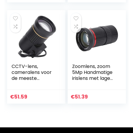
voor de meeste…
de
bewegingssnelheid
…
CCTV-lens,
Zoomlens, zoom
cameralens voor
5Mp Handmatige
de meeste
irislens met lage
beveiligingscamer
vervorming voor
a’s en digitale
de meeste
camera’s 3MP HD-
beveiligingscamer
€
51.59
€
51.39
zoomlens voor de
a’s voor
meeste…
beveiligingscamer
a’s