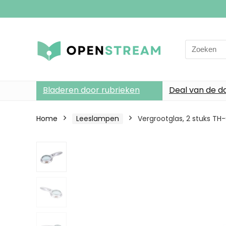
Search
for:
Bladeren door rubrieken
Deal van de d
Home
Leeslampen
Vergrootglas, 2 stuks T