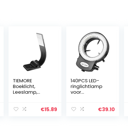
TIEMORE
140PCS LED-
Boeklicht,
ringlichtlamp
Leeslamp,
voor
Dimbaar 4-
stereomicrosco
niveau
op,
Helderheid
microscoopcam
€
15.89
€
39.10
Leeslamp, Usb
era 144 LED-
Oplaadbaar
kralen Lichtbron
Licht, 360
Helderheid