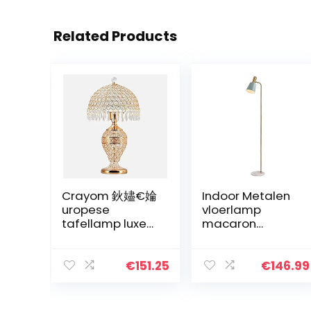
Related Products
Crayom 鈥嬧€婨
Indoor Metalen
uropese
vloerlamp
tafellamp luxe
macaron
hotel
staande lamp
bureaulamp
marmeren base
slaapkamer
woonkamer
€
151.25
€
146.99
bedlampje
slaapkamer bed
woonkamer
instelbare
glas kristal
verlichting hoek