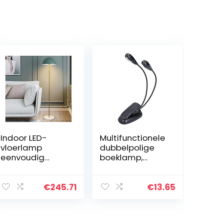
Indoor LED-
Multifunctionele
vloerlamp
dubbelpolige
eenvoudig
boeklamp,
ontwerp,
leeslamp voor
moderne
boeken, met 4
staande lamp
LED-lampkralen,
€
245.71
€
13.65
met schaduw,
voor
hoge lamp voor
nachtlezers,
woonkamer
muziekstandaar