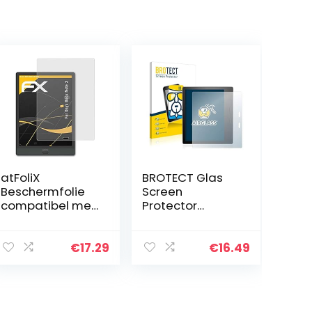
atFoliX
BROTECT Glas
Beschermfolie
Screen
compatibel met
Protector
BOOX Note 3
compatibel met
Schermbescher
Amazon Kindle
mer, anti-
Oasis 2019 (10.
€
17.29
€
16.49
reflecterend en
Gen.)
schokabsorbere
Schermbescher
nd FX Folie (2X)
mer [9H
Hardheid…