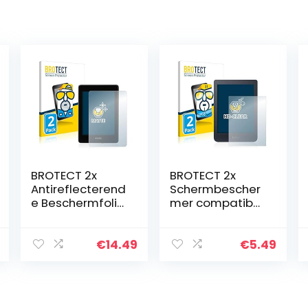
BROTECT 2x
BROTECT 2x
Antireflecterend
Schermbescher
e Beschermfolie
mer compatibel
compatibel met
met Kobo Nia
Amazon Kindle
Screen
Paperwhite 2018
Protector
€
14.49
€
5.49
(10. Gen.) Anti-
Transparant
Glare Screen…