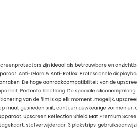
creenprotectors zijn ideaal als betrouwbare en onzichtb
raat. Anti-Glare & Anti-Reflex: Professionele displaybe
 aanraken: De hoge aanraakcompatibiliteit van de upsc
araat. Perfecte kleeflaag: De speciale siliconenlijmlaag
positionering van de film is op elk moment .mogelijk. upsc
p maat gesneden snit, contournauwkeurige vormen en o
pparaat. upscreen Reflection Shield Mat Premium Scree
agekaart, stofverwijderaar, 3 plakstrips, gebruiksaanwijzi