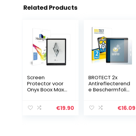
Related Products
Screen
BROTECT 2x
Protector voor
Antireflecterend
Onyx Boox Max
e Beschermfolie
Lumi 2 / Lumi 1,
compatibel met
AFP Oleofobe
Amazon Kindle
Coating Screen
Oasis 2019 (10.
€
19.90
€
16.09
Protector Clear
Gen.) Anti-Glare
Guard Healing
Screen…
Shield…