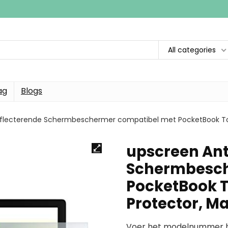
All categories
ag
Blogs
eflecterende Schermbeschermer compatibel met PocketBook Tou
upscreen Ant
Schermbesch
PocketBook T
Protector, M
Voer het modelnummer hi