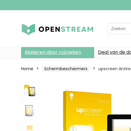
Search
for:
Bladeren door rubrieken
Deal van de d
Home
Schermbeschermers
upscreen Antir