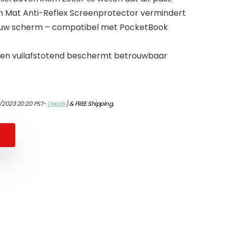
n Mat Anti-Reflex Screenprotector vermindert
p uw scherm – compatibel met PocketBook
g en vuilafstotend beschermt betrouwbaar
/2023 20:20 PST-
Details
)
&
FREE Shipping
.