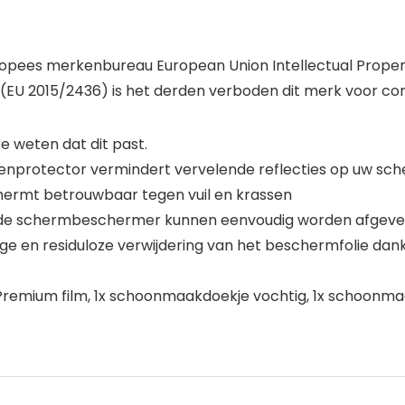
Europees merkenbureau European Union Intellectual Prope
 (EU 2015/2436) is het derden verboden dit merk voor c
 weten dat dit past.
reenprotector vermindert vervelende reflecties op uw s
chermt betrouwbaar tegen vuil en krassen
op de schermbeschermer kunnen eenvoudig worden afgevee
e en residuloze verwijdering van het beschermfolie dankz
Premium film, 1x schoonmaakdoekje vochtig, 1x schoonma