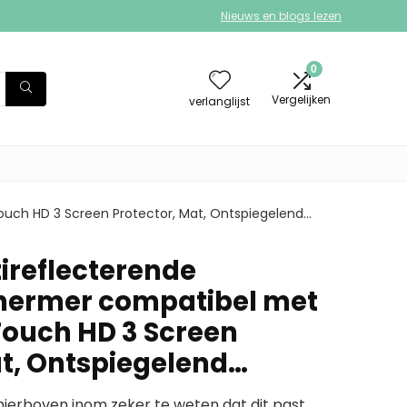
Nieuws en blogs lezen
0
Vergelijken
verlanglijst
ch HD 3 Screen Protector, Mat, Ontspiegelend…
ireflecterende
ermer compatibel met
ouch HD 3 Screen
at, Ontspiegelend…
erboven inom zeker te weten dat dit past.