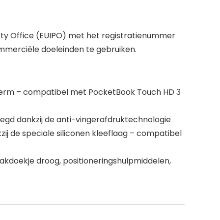
rty Office (EUIPO) met het registratienummer
ommerciële doeleinden te gebruiken.
cherm – compatibel met PocketBook Touch HD 3
gd dankzij de anti-vingerafdruktechnologie
ij de speciale siliconen kleeflaag – compatibel
akdoekje droog, positioneringshulpmiddelen,