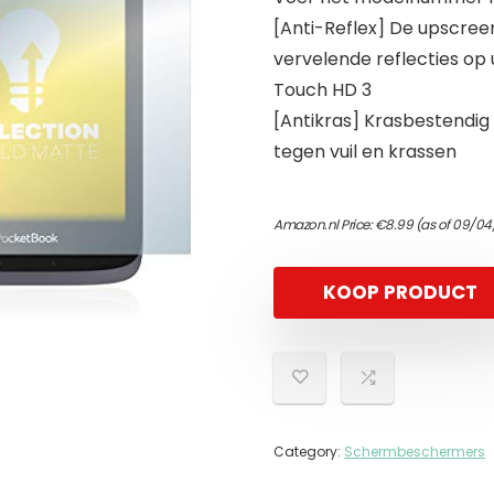
[Anti-Reflex] De upscree
vervelende reflecties o
Touch HD 3
[Antikras] Krasbestendi
tegen vuil en krassen
Amazon.nl Price:
€
8.99
(as of 09/04
KOOP PRODUCT
Category:
Schermbeschermers