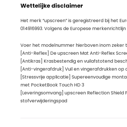
Wettelijke disclaimer
Het merk “upscreen” is geregistreerd bij het 
014916993. Volgens de Europese merkenrichtlijn
Voer het modelnummer hierboven inom zeker te
[Anti-Reflex] De upscreen Mat Anti-Reflex Sc
[Antikras] Krasbestendig en vuilafstotend bes
[Anti-vingerafdruk] Vuil en vingerafdrukken 
[Stressvrije applicatie] Supereenvoudige montag
met PocketBook Touch HD 3
[Leveringsomvang] upscreen Reflection Shield 
stofverwijderingspad