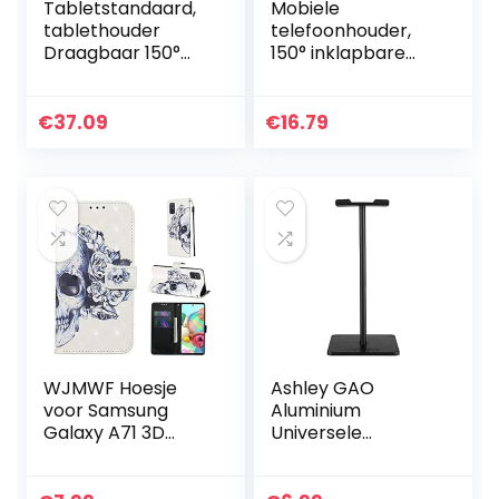
Tabletstandaard,
Mobiele
tablethouder
telefoonhouder,
Draagbaar 150°
150° inklapbare
opvouwbare arm
tabletstandaard
Opvouwbaar 360°
voor verschillende
rotatie voor
tablets en
€
37.09
€
16.79
verschillende
smartphones
tablets en…
WJMWF Hoesje
Ashley GAO
voor Samsung
Aluminium
Galaxy A71 3D
Universele
Patroon PU
Hoofdtelefoon
lederen
Stand Acryl