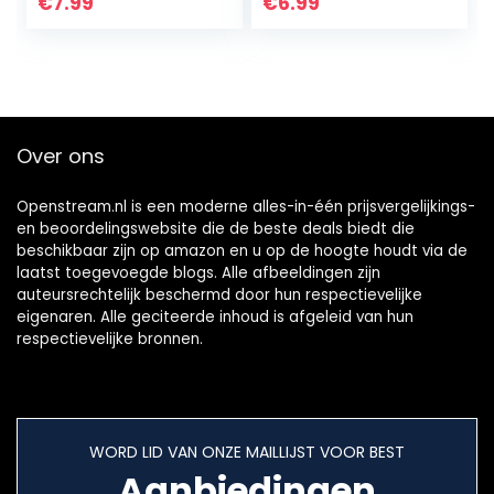
Portemonnee Flip
Headset
€
7.99
€
6.99
Cover
Oortelefoon Stand
Magnetische
Houder Display
Sluiting,met
Voor Gaming
Kaartsleuf…
Headsets…
Over ons
Openstream.nl is een moderne alles-in-één prijsvergelijkings-
en beoordelingswebsite die de beste deals biedt die
beschikbaar zijn op amazon en u op de hoogte houdt via de
laatst toegevoegde blogs. Alle afbeeldingen zijn
auteursrechtelijk beschermd door hun respectievelijke
eigenaren. Alle geciteerde inhoud is afgeleid van hun
respectievelijke bronnen.
WORD LID VAN ONZE MAILLIJST VOOR BEST
Aanbiedingen