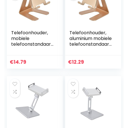
Telefoonhouder,
Telefoonhouder,
mobiele
aluminium mobiele
telefoonstandaard
telefoonstandaard
gouden model
verstelbaar voor
universeel voor
tablets
tablets
€
14.79
€
12.29