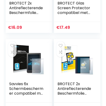
BROTECT 2x
BROTECT Glas
Antireflecterende
Screen Protector
Beschermfolie
compatibel met
compatibel met
Onyx Boox Nova 2
Amazon Kindle
(3 Stuks)
Oasis 2019 (10.
Schermbescherm
€
16.09
€
17.49
Gen.) Anti-Glare
er [9H hardheid,
Screen…
Beschermglas…
Savvies 6x
BROTECT 2x
Schermbescherm
Antireflecterende
er compatibel met
Beschermfolie
Kobo Clara HD
compatibel met
(6″) Screen
Onyx Boox Note Air