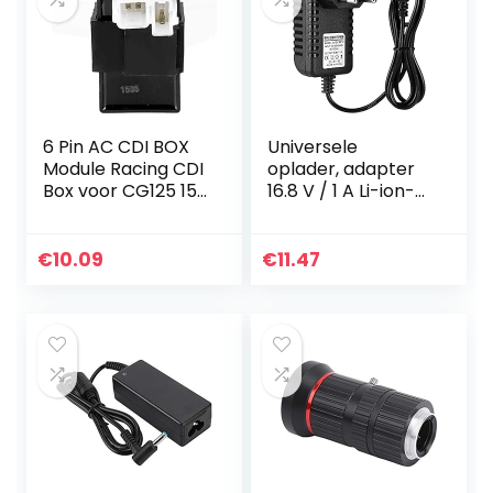
6 Pin AC CDI BOX
Universele
Module Racing CDI
oplader, adapter
Box voor CG125 150
16.8 V / 1 A Li-ion-
Motor ATV
lichtnetadapter
Crossmotor
Oplader
Bromfiets
Multivoltage-
€
10.09
€
11.47
Motorfiets
adapter
Opladeradapter
Vervanging…