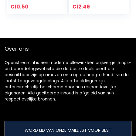
CCTV camera Y-
beeldkwaliteit
€
10.50
€
12.49
splitter-kabel
voor
(15cm)
buitengebieden
die moeten…
Over ons
Openstream.nl is een moderne alles-in-één prijsvergelijkings-
en beoordelingswebsite die de beste deals biedt die
beschikbaar zijn op amazon en u op de hoogte houdt via de
laatst toegevoegde blogs. Alle afbeeldingen zijn
auteursrechtelijk beschermd door hun respectievelijke
eigenaren. Alle geciteerde inhoud is afgeleid van hun
respectievelijke bronnen.
WORD LID VAN ONZE MAILLIJST VOOR BEST