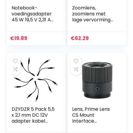
Notebook-
Zoomlens,
voedingsadapter
zoomlens met
45 W 19,5 V 2,31 A
lage vervorming
4,5 mm * 3,0 mm
Beveiligingscamer
interface, Wacent
alens High
elektronische
Definition 5Mp
€
19.89
€
62.29
duurzame
voor de meeste
connector ＆
beveiligingscamer
Adapter…
a’s…
DZYDZR 5 Pack 5,5
Lens, Prime Lens
x 2,1 mm DC 12V
CS Mount
adapter kabel
Interface
power vrouwelijk
Beveiligingscamer
op mannelijk voor
a Lens Stabiele