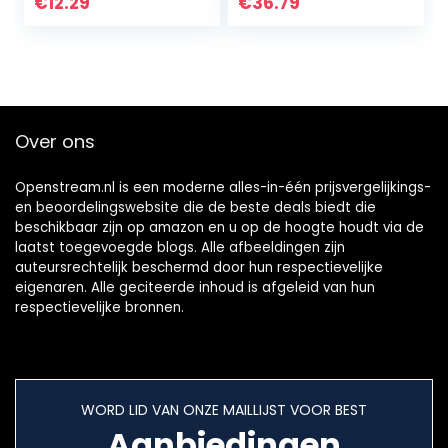
voor verschillende
€
12.29
€
36.79
tablets en
smartphones
Over ons
Openstream.nl is een moderne alles-in-één prijsvergelijkings-
en beoordelingswebsite die de beste deals biedt die
beschikbaar zijn op amazon en u op de hoogte houdt via de
laatst toegevoegde blogs. Alle afbeeldingen zijn
auteursrechtelijk beschermd door hun respectievelijke
eigenaren. Alle geciteerde inhoud is afgeleid van hun
respectievelijke bronnen.
WORD LID VAN ONZE MAILLIJST VOOR BEST
Aanbiedingen