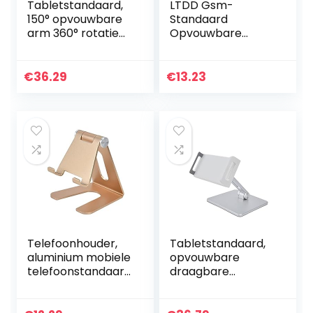
Tabletstandaard,
LTDD Gsm-
150° opvouwbare
Standaard
arm 360° rotatie
Opvouwbare
Draagbaar
Standaard
opvouwbaar
Verstelbare
Gebruiksvriendelijk
Telescopische
€
36.29
€
13.23
e tablethouder
Desktop Tablet
voor…
Pc-Beugel
Telefoonhouder,
Tabletstandaard,
aluminium mobiele
opvouwbare
telefoonstandaard
draagbare
verstelbaar voor
tablethouder 150°
tablets
opvouwbare arm