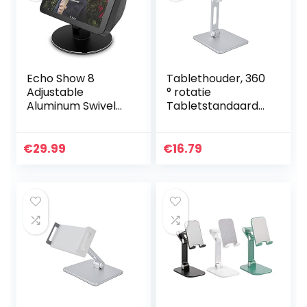
Echo Show 8
Tablethouder, 360
Adjustable
° rotatie
Aluminum Swivel
Tabletstandaard
Stand, eight rare-
Draagbaar
earth magnets on
Opvouwbaar
the top stand for
Eenvoudig te
€
29.99
€
16.79
Amazon Echo
gebruiken voor
Show 8…
verschillende
tablets en…