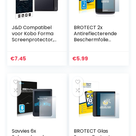
J&D Compatibel
BROTECT 2x
voor Kobo Forma
Antireflecterende
Screenprotector,
Beschermfolie
3-Pack Anti-Glare
compatibel met
Niet Volledige
PocketBook Touch
Dekking Mat Film
HD 3 Anti-Glare
€
7.45
€
5.99
Schild…
Screen Protector,
Mat…
Savvies 6x
BROTECT Glas