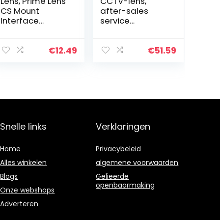
Lens, Prime Lens
CCTV-lens,
CS Mount
after-sales
Interface
service
Beveiligingscam
cameralens
era Lens
met
Stabiele
veranderende
€
12.49
€
51.59
beeldkwaliteit
opnameafstan
voor
d en
buitengebieden
accessoires
die moeten…
voor de
meeste…
Snelle links
Verklaringen
Home
Privacybeleid
Alles winkelen
algemene voorwaarden
Blogs
Gelieerde
openbaarmaking
Onze webshops
Adverteren