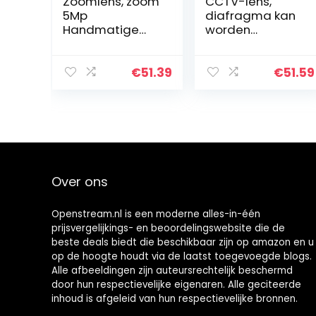
Zoomlens, zoom
CCTV-lens,
5Mp
diafragma kan
Handmatige
worden
irislens met lage
vastgezet en
vervorming voor
vergrendeld
de meeste
Cameralens
€
51.39
€
51.59
beveiligingscam
voor de meeste
era’s voor
beveiligingscam
beveiligingscam
era’s en
era’s
digitale…
Over ons
Openstream.nl is een moderne alles-in-één
prijsvergelijkings- en beoordelingswebsite die de
beste deals biedt die beschikbaar zijn op amazon en u
op de hoogte houdt via de laatst toegevoegde blogs.
Alle afbeeldingen zijn auteursrechtelijk beschermd
door hun respectievelijke eigenaren. Alle geciteerde
inhoud is afgeleid van hun respectievelijke bronnen.