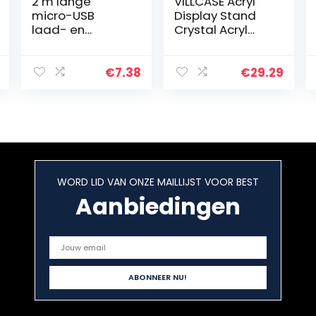
2 m lange
VILLCASE Acryl
micro-USB
Display Stand
laad- en
Crystal Acryl
datakabel voor
Basis Met
Amazon Kindle
Metalen Rek
Fire en Kindle
Creatieve
€
7.38
€
29.29
Fire HD, werkt
Weergave Base
ook met Kindle
Sieraden
Fire, Kindle…
Houder
Edelsteen…
WORD LID VAN ONZE MAILLIJST VOOR BEST
Aanbiedingen