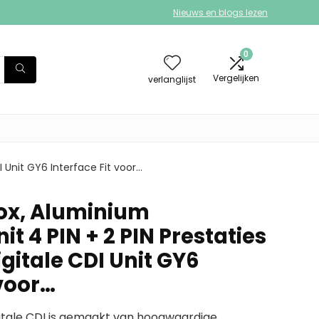
Nieuws en blogs lezen
0
Vergelijken
verlanglijst
 Unit GY6 Interface Fit voor…
ox, Aluminium
it 4 PIN + 2 PIN Prestaties
gitale CDI Unit GY6
 voor…
itale CDI is gemaakt van hoogwaardige