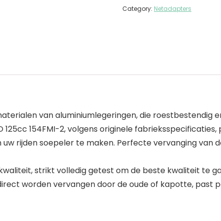
Category:
Netadapters
terialen van aluminiumlegeringen, die roestbestendig en s
HO 125cc 154FMI-2, volgens originele fabrieksspecificaties
 uw rijden soepeler te maken. Perfecte vervanging van d
liteit, strikt volledig getest om de beste kwaliteit te ga
 direct worden vervangen door de oude of kapotte, past pe