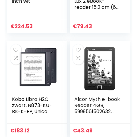
inch wit
Lux 2 eBook-
reader 15,2 cm (6,0
inch) zwart, zilver,
PB616W-H-WW
€
224.53
€
79.43
Kobo Libra H2O
Alcor Myth e-book
zwart, N873-KU-
Reader 4GB,
BK-K-EP, único
5999561502632,
zwart, één maat
€
183.12
€
43.49