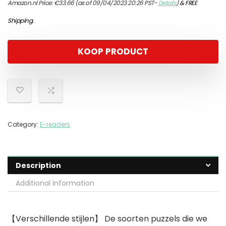
Amazon.nl Price:
€
33.66
(as of 09/04/2023 20:26 PST-
Details
)
&
FREE
Shipping
.
KOOP PRODUCT
Category:
E-readers
Description
Additional information
【Verschillende stijlen】 De soorten puzzels die we