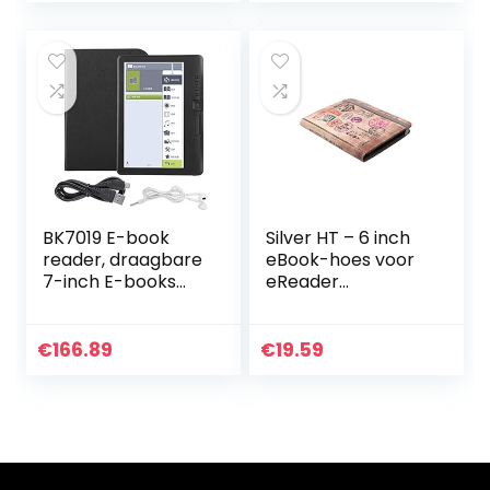
BK7019 E-book
Silver HT – 6 inch
reader, draagbare
eBook-hoes voor
7-inch E-books
eReader
reader kleurrijk
compatibel met
scherm
Kindle, BQ, Sony,
ondersteunt TF-
Woxter, SPC,
€
166.89
€
19.59
kaart, met
Travel
waterdicht,
kleurrijk…