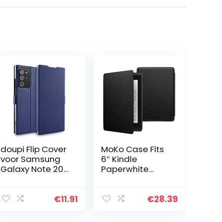
doupi Flip Cover
MoKo Case Fits
voor Samsung
6″ Kindle
Galaxy Note 20
Paperwhite
Ultra, Magneet
(10th
Beschermende
Generation, 2018
Flip Case Book
Releases),
€
11.91
€
28.39
Style Screen
Thinnest
Protector
Lightest Smart