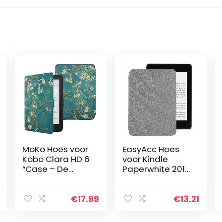
MoKo Hoes voor
EasyAcc Hoes
Kobo Clara HD 6
voor Kindle
“Case – De
Paperwhite 2018
dunste en
10de generatie,
lichtste
Ultra-dunne
beschermhoes
Smartshell Case
€
17.99
€
13.21
Smart Cover
met
met Auto
Automatische