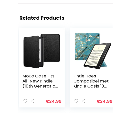
Related Products
MoKo Case Fits
Fintie Hoes
All-New Kindle
Compatibel met
(10th Generation
Kindle Oasis 10e
– 2019 Release,
Generatie (2019
Model No
model) en 9e
J9G29R),
Generatie (2017
€
24.99
€
24.99
Thinnest
model) –
Protective Shell
[Origami Serie…