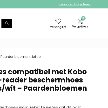
Nieuws en blogs lezen
0
Vergelijken
verlanglijst
– Paardenbloemen Liefde
es compatibel met Kobo
E-reader beschermhoes
js/wit – Paardenbloemen
erboven inom zeker te weten dat dit past.