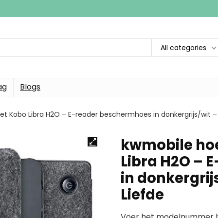
All categories
ag
Blogs
t Kobo Libra H2O – E-reader beschermhoes in donkergrijs/wit 
kwmobile ho
Libra H2O – 
in donkergri
Liefde
Voer het modelnummer hi