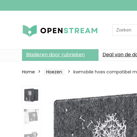
Search
for:
Bladeren door rubrieken
Deal van de d
Home
Hoezen
kwmobile hoes compatibel me