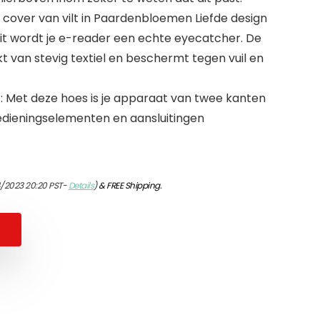
 cover van vilt in Paardenbloemen Liefde design
 wit wordt je e-reader een echte eyecatcher. De
van stevig textiel en beschermt tegen vuil en
Met deze hoes is je apparaat van twee kanten
bedieningselementen en aansluitingen
4/2023 20:20 PST-
Details
)
&
FREE Shipping
.