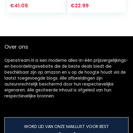
17,8 cm (7″)
Generations) –
€
41.09
€
22.99
Premium PU-leer…
Over ons
Openstream.nl is een moderne alles-in-één prijsvergelijkings-
en beoordelingswebsite die de beste deals biedt die
beschikbaar zijn op amazon en u op de hoogte houdt via de
laatst toegevoegde blogs. Alle afbeeldingen zijn
auteursrechtelijk beschermd door hun respectievelijke
eigenaren. Alle geciteerde inhoud is afgeleid van hun
respectievelijke bronnen.
WORD LID VAN ONZE MAILLIJST VOOR BEST