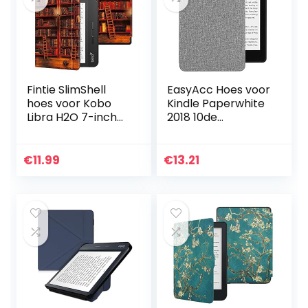
Fintie SlimShell
EasyAcc Hoes voor
hoes voor Kobo
Kindle Paperwhite
Libra H2O 7-inch
2018 10de
eReader –
generatie, Ultra-
Lichtgewicht
dunne Smartshell
Beschermend
Case met
€
11.99
€
13.21
Cover met
Automatische
Automatische
Slaap/Wekfunctie
Slaap/Wek…
…