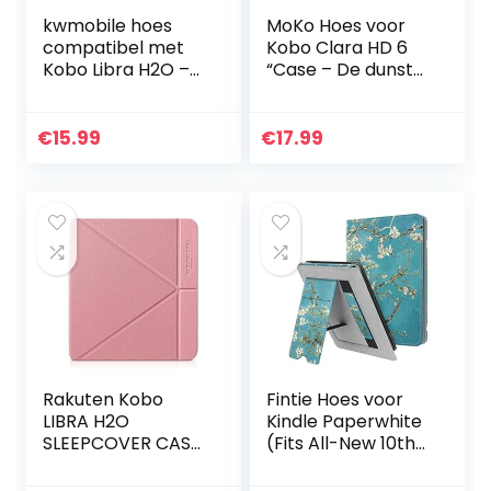
kwmobile hoes
MoKo Hoes voor
compatibel met
Kobo Clara HD 6
Kobo Libra H2O –
“Case – De dunste
Hoesje voor
en lichtste
ereader in
beschermhoes
donkerblauw
Smart Cover met
€
15.99
€
17.99
Auto Sleep/Wake
voor Kobo Clara
HD 6 inch eReader,
abrikoos bloem
Rakuten Kobo
Fintie Hoes voor
LIBRA H2O
Kindle Paperwhite
SLEEPCOVER CASE
(Fits All-New 10th
– roze e-book
Generation 2018 /
reader case Folio
All Paperwhite