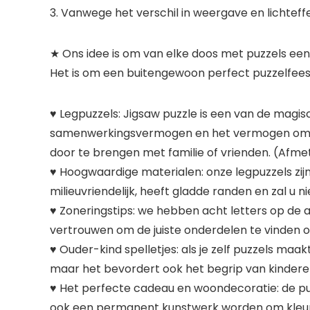
3. Vanwege het verschil in weergave en lichteff
★ Ons idee is om van elke doos met puzzels ee
Het is om een ​​buitengewoon perfect puzzelfee
♥ Legpuzzels: Jigsaw puzzle is een van de magis
samenwerkingsvermogen en het vermogen om te 
door te brengen met familie of vrienden. (Af
♥ Hoogwaardige materialen: onze legpuzzels zijn
milieuvriendelijk, heeft gladde randen en zal u 
♥ Zoneringstips: we hebben acht letters op de a
vertrouwen om de juiste onderdelen te vinden 
♥ Ouder-kind spelletjes: als je zelf puzzels maa
maar het bevordert ook het begrip van kindere
♥ Het perfecte cadeau en woondecoratie: de puz
ook een permanent kunstwerk worden om kleur 