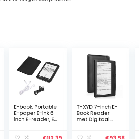
E-book, Portable
T-XYD 7-inch E-
E-paper E-ink 6
Book Reader
inch E-reader, E-
met Digitaal
book Reader
Elektronisch
met 29 talen,
Boek HD
Multifunctionele
Resolutie +
€
112.39
€
93.58