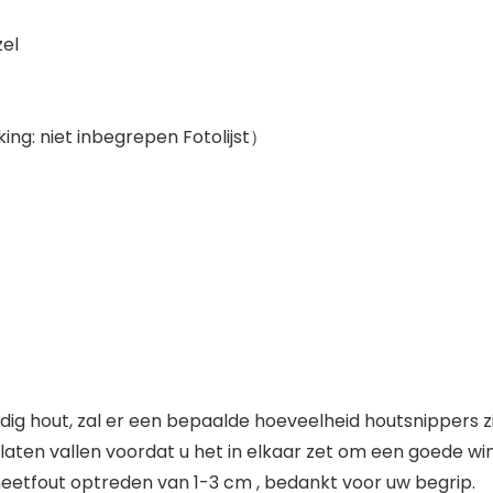
zel
ing: niet inbegrepen Fotolijst）
ig hout, zal er een bepaalde hoeveelheid houtsnippers zi
ten vallen voordat u het in elkaar zet om een ​​goede wi
etfout optreden van 1-3 cm , bedankt voor uw begrip.