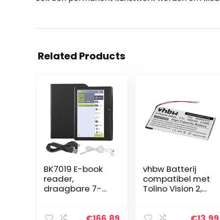
Related Products
BK7019 E-book
vhbw Batterij
reader,
compatibel met
draagbare 7-
Tolino Vision 2,
inch E-books
4HD eBook
reader kleurrijk
Reader eReader
scherm
(1500mAh, 3,7V,
€
166.89
€
13.99