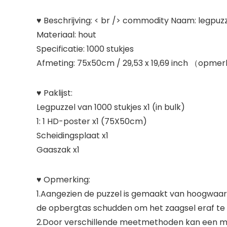
♥ Beschrijving: < br /> commodity Naam: legpuz
Materiaal: hout
Specificatie: 1000 stukjes
Afmeting: 75x50cm / 29,53 x 19,69 inch （opmerk
♥ Paklijst:
Legpuzzel van 1000 stukjes x1 (in bulk)
1: 1 HD-poster x1 (75X50cm)
Scheidingsplaat x1
Gaaszak x1
♥ Opmerking:
1.Aangezien de puzzel is gemaakt van hoogwaard
de opbergtas schudden om het zaagsel eraf te la
2.Door verschillende meetmethoden kan een me