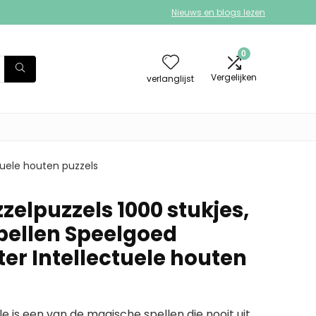
Nieuws en blogs lezen
0
Vergelijken
verlanglijst
tuele houten puzzels
zelpuzzels 1000 stukjes,
pellen Speelgoed
ter Intellectuele houten
le is een van de magische spellen die nooit uit