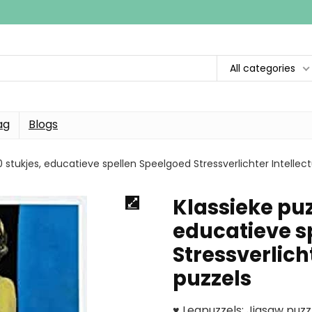
All categories
ag
Blogs
0 stukjes, educatieve spellen Speelgoed Stressverlichter Intellec
Klassieke puz
educatieve s
Stressverlich
puzzels
♥ Legpuzzels: Jigsaw puzz