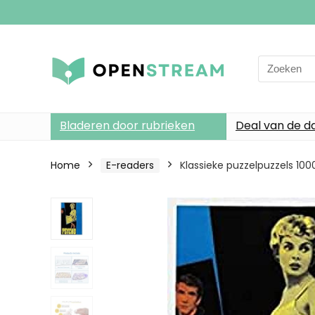
Search
for:
Bladeren door rubrieken
Deal van de d
Home
E-readers
Klassieke puzzelpuzzels 100