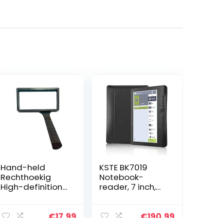
Hand-held
KSTE BK7019
Rechthoekig
Notebook-
High-definition
reader, 7 inch,
Vergrootglas-4
meerkleurig,
Keer
ondersteunt TF-
Vergroting-
kaart 8G-
€
17.99
€
190.99