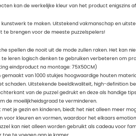
ecten kan de werkelijke kleur van het product enigszins a
n kunstwerk te maken. Uitstekend vakmanschap en uitstek
st te brengen voor de meeste puzzelspelers!
che spellen die nooit uit de mode zullen raken. Het kan n
leren logisch denken te gebruiken verbeteren om probl
meting eindproduct na montage: 75X50CM)
 gemaakt van 1000 stukjes hoogwaardige houten materialen.
niet schaden. Uitstekende beeldkwaliteit, high-definition
chterkant van de puzzel gedrukt en deze als handige tips
om de moeilijkheidsgraad te verminderen.
kt met je gezin en kinderen, biedt het niet alleen meer m
n voor kleuren en vormen, waardoor het elkaars emotio
zel kan niet alleen worden gebruikt als cadeau voor fami
toe te voegen aan je kamer.