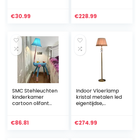
Oplaadbare
Staande Lamp
Buigbare
Creatieve
Nachtleeslamp
Woonkamer
€
30.99
€
228.99
Met 3 Niveaus
Slaapkamer Studie
Helderheid
Led Sfeer Lamp
Hangende Nek
Simple…
Leeslamp Usb…
SMC Stehleuchten
Indoor Vloerlamp
kinderkamer
kristal metalen led
cartoon olifant
eigentijdse,
staande lamp
overgang voor
creatieve
slaapkamers,
woonkamer studie
woonkamer,
€
86.81
€
274.99
decoratie
kantoor, leeslamp
verticale
hoge pole…