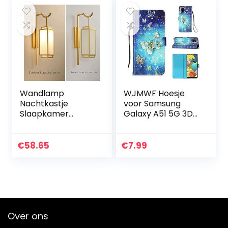
tafellamp…
Wandlamp
WJMWF Hoesje
Nachtkastje
voor Samsung
Slaapkamer
Galaxy A51 5G 3D
Wandlamp
Patroon PU
Moderne
lederen
Minimalistische
Portemonnee Flip
€
58.65
€
7.99
Antieke Hotel
Cover
Gangpad
Magnetische
Woonkamer Retro
Sluiting,met
Nieuwe Chinese…
Kaartsleuf…
Over ons