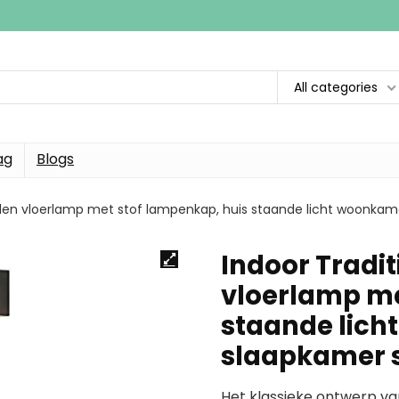
All categories
ag
Blogs
alen vloerlamp met stof lampenkap, huis staande licht woonka
Indoor Tradi
vloerlamp me
staande lic
slaapkamer 
Het klassieke ontwerp va