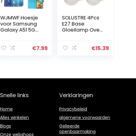
WJMWF Hoesje
SOLUSTRE 4Pcs
voor Samsung
E27 Base
Galaxy A51 5G
Gloeilamp Oven
3D Patroon PU
Lamp Hoge
lederen
Temp
Portemonnee
Hittebestendige
€
7.99
€
15.39
Flip Cover
Wolfraam 40W
Magnetische
Gloeilamp Voor
Sluiting,met
Magnetron
Kaartsleuf…
Koelkast
Snelle links
Verklaringen
Home
Privacybeleid
Alles winkelen
algemene voorwaarden
Blogs
Gelieerde
openbaarmaking
Onze webshops