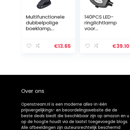
Multifunctionele
140PCS LED-
dubbelpolige
ringlichtlamp
boeklamp,
voor
leeslamp voor
stereomicrosco
boeken, met 4
op,
LED-lampkralen,
microscoopcam
€
13.65
€
39.10
voor
era 144 LED-
nachtlezers,
kralen Lichtbron
muziekstandaar
Helderheid
d…
Verstelbare…
Over ons
Openstream.nl is een moderne alles-in-één
prijsvergelijkings- en beoordelingswebsite die de
beste deals biedt die beschikbaar zijn op amazon en u
op de hoogte houdt via de laatst toegevoegde blogs.
Alle afbeeldingen zijn auteursrechtelijk beschermd