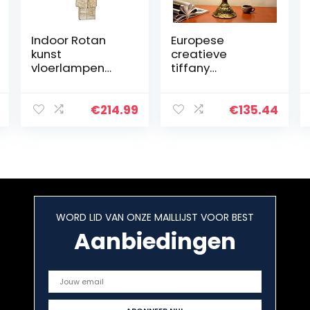
Indoor Rotan
Europese
kunst
creatieve
vloerlampen
tiffany
creativiteit
tafellamp glas
weven vakantie
schilderij
verjaardag
woonkamer
€
214.99
€
135.44
verlichting
slaapkamer
woondecoratie
restaurant bar
warme verticale
hotel decoratie
led…
nachtkastje…
WORD LID VAN ONZE MAILLIJST VOOR BEST
Aanbiedingen