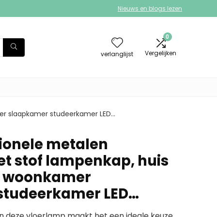
Nieuws en blogs lezen
0
Vergelijken
verlanglijst
mer slaapkamer studeerkamer LED…
tionele metalen
t stof lampenkap, huis
ht woonkamer
studeerkamer LED…
n deze vloerlamp maakt het een ideale keuze