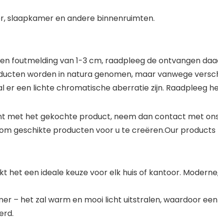
r, slaapkamer en andere binnenruimten.
een foutmelding van 1-3 cm, raadpleeg de ontvangen daad
roducten worden in natura genomen, maar vanwege verschi
al er een lichte chromatische aberratie zijn. Raadpleeg 
nt met het gekochte product, neem dan contact met ons 
ijd om geschikte producten voor u te creëren.Our produc
het een ideale keuze voor elk huis of kantoor. Moderne, 
 – het zal warm en mooi licht uitstralen, waardoor een
erd.