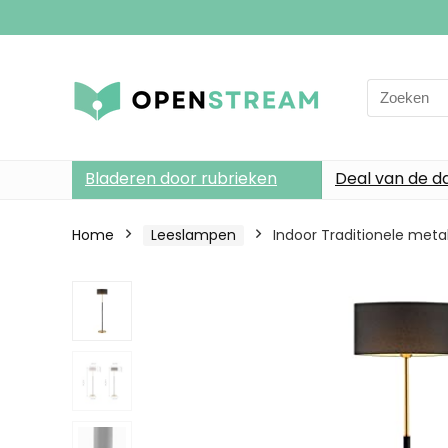
Search
for:
Bladeren door rubrieken
Deal van de d
Home
Leeslampen
Indoor Traditionele met