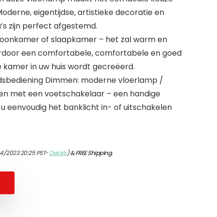
Moderne, eigentijdse, artistieke decoratie en
s zijn perfect afgestemd.
oonkamer of slaapkamer – het zal warm en
aardoor een comfortabele, comfortabele en goed
e kamer in uw huis wordt gecreëerd.
dsbediening Dimmen: moderne vloerlamp /
en met een voetschakelaar – een handige
u eenvoudig het banklicht in- of uitschakelen
04/2023 20:25 PST-
Details
)
&
FREE Shipping
.