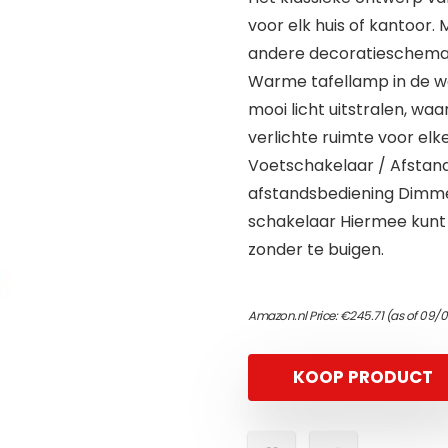
voor elk huis of kantoor. 
andere decoratieschema’
Warme tafellamp in de w
mooi licht uitstralen, w
verlichte ruimte voor elk
Voetschakelaar / Afstan
afstandsbediening Dimm
schakelaar Hiermee kunt 
zonder te buigen.
Amazon.nl Price:
€
245.71
(as of 09/
KOOP PRODUCT