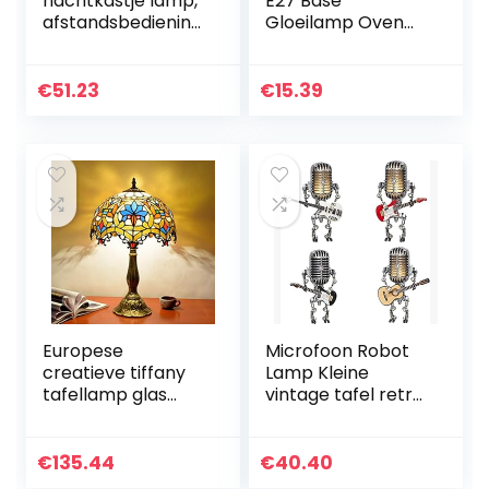
nachtkastje lamp,
E27 Base
afstandsbediening
Gloeilamp Oven
spiraal
Lamp Hoge Temp
tafellampen 12W
Hittebestendige
leeslicht voor
Wolfraam 40W
€
51.23
€
15.39
kantoor
Gloeilamp Voor
slaapkamer
Magnetron
woonkamer
Koelkast
Europese
Microfoon Robot
creatieve tiffany
Lamp Kleine
tafellamp glas
vintage tafel retro
schilderij
industriële ijzeren
woonkamer
robot steampunk
slaapkamer
desktop licht voor
€
135.44
€
40.40
restaurant bar
nachtkastje…