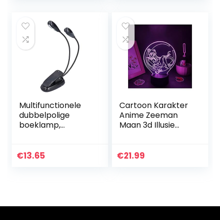
hotel decoratie
nachtkastje…
Multifunctionele
Cartoon Karakter
dubbelpolige
Anime Zeeman
boeklamp,
Maan 3d Illusie
leeslamp voor
Geleid Nachtlicht
boeken, met 4
Afstandsbediening
LED-lampkralen,
/Aanraking
€
13.65
€
21.99
voor nachtlezers,
Dubbele Modus
muziekstandaard…
Leuke Maan…