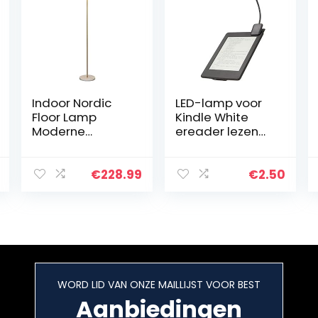
Indoor Nordic
LED-lamp voor
Floor Lamp
Kindle White
Moderne
ereader lezen
Eenvoudige
flexibele
Staande Lamp
opvouwbare
Creatieve
LED-clip op
€
228.99
€
2.50
Woonkamer
leeslamplezer
Slaapkamer
(zwart)
Studie Led Sfeer
Lamp Simple…
WORD LID VAN ONZE MAILLIJST VOOR BEST
Aanbiedingen