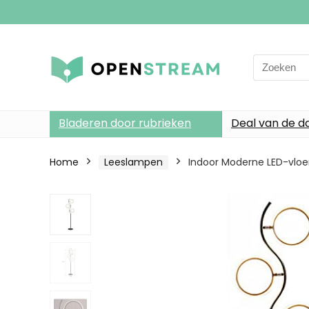
Search
for:
Bladeren door rubrieken
Deal van de d
Home
Leeslampen
Indoor Moderne LED-vloer