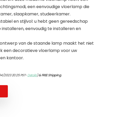
ichtingsmodi, een eenvoudige vloerlamp die
nkamer, slaapkamer, studeerkamer.
stabiel en stijlvol: u hebt geen gereedschap
installeren, eenvoudig te installeren en
e ontwerp van de staande lamp maakt het niet
ok een decoratieve vloerlamp voor uw
en kantoor.
04/2023 20:25 PST-
Details
)
&
FREE Shipping
.