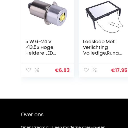
5 W 6-24 V
Leesloep Met
P13.5S Hoge
verlichting
Heldere LED
Volledige,Runat
Upgrade
y Full Page
Lampen, LED
Magnifiers,
Conversie
Opvouwbaar
€
6.93
€
17.95
Lampen
Ophangend Aan
Noodwerklamp
Nek Draagbare
Lamp Zaklamp
Vergrootglas…
Vervangende…
Over ons
Openstream.nl is een moderne alles-in-één