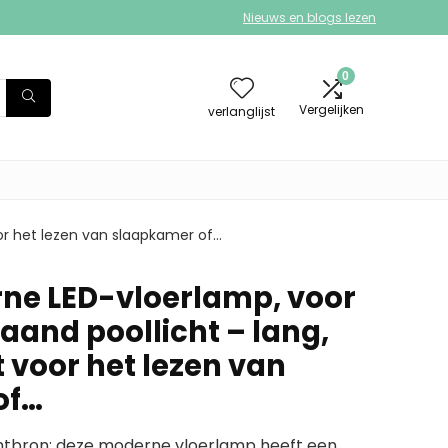
Nieuws en blogs lezen
0
Vergelijken
verlanglijst
oor het lezen van slaapkamer of…
ne LED-vloerlamp, voor
aand poollicht – lang,
 voor het lezen van
of…
tbron: deze moderne vloerlamp heeft een