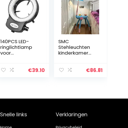
140PCS LED-
SMC
ringlichtlamp
Stehleuchten
voor
kinderkamer
stereomicrosco
cartoon olifant
op,
staande lamp
microscoopcam
creatieve
€
39.10
€
86.81
era 144 LED-
woonkamer
kralen Lichtbron
studie
Helderheid
decoratie
Verstelbare…
verticale
tafellamp…
Snelle links
Verklaringen
Home
Privacybeleid