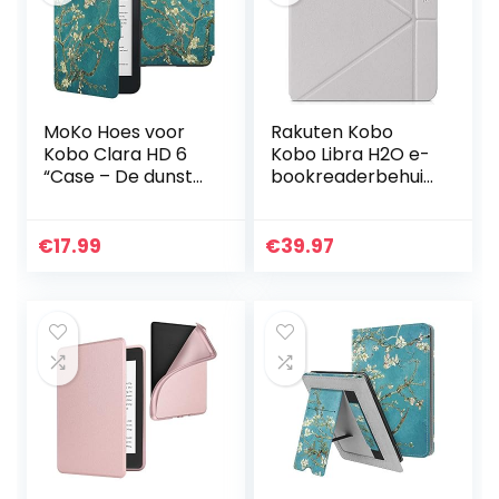
MoKo Hoes voor
Rakuten Kobo
Kobo Clara HD 6
Kobo Libra H2O e-
“Case – De dunste
bookreaderbehuizi
en lichtste
ng 17,8 cm (7″)
beschermhoes
Folioblad Grijs
Smart Cover met
€
17.99
€
39.97
Auto Sleep/Wake
voor Kobo Clara
HD 6 inch eReader,
abrikoos bloem