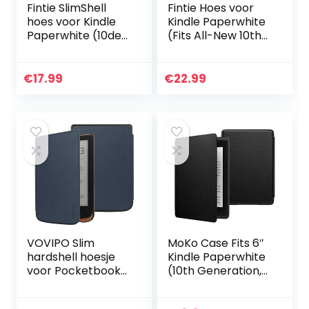
Fintie SlimShell
Fintie Hoes voor
hoes voor Kindle
Kindle Paperwhite
Paperwhite (10de
(Fits All-New 10th
generatie 2018) –
Generation 2018 /
Lichtgewicht
All Paperwhite
Beschermend
Generations) –
€
17.99
€
22.99
Cover met
Premium PU-leer…
Automatische…
VOVIPO Slim
MoKo Case Fits 6″
hardshell hoesje
Kindle Paperwhite
voor Pocketbook
(10th Generation,
Touch HD 3/Touch
2018 Releases),
Lux 5/Touch Lux
Thinnest Lightest