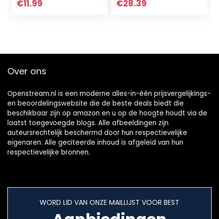
4/Basic Lux 2 E-
Smart Shell Cover
€
11.99
€
28.39
Reader –
with Auto
Premium…
Wake/Sleep for
Amazon Kindle
Paperwhite 2018
E-reader – Black
Over ons
Openstream.nl is een moderne alles-in-één prijsvergelijkings-
en beoordelingswebsite die de beste deals biedt die
beschikbaar zijn op amazon en u op de hoogte houdt via de
laatst toegevoegde blogs. Alle afbeeldingen zijn
auteursrechtelijk beschermd door hun respectievelijke
eigenaren. Alle geciteerde inhoud is afgeleid van hun
respectievelijke bronnen.
WORD LID VAN ONZE MAILLIJST VOOR BEST