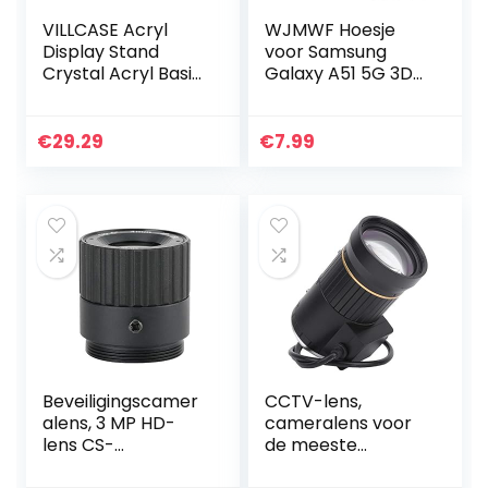
VILLCASE Acryl
WJMWF Hoesje
Display Stand
voor Samsung
Crystal Acryl Basis
Galaxy A51 5G 3D
Met Metalen Rek
Patroon PU
Creatieve
lederen
Weergave Base
Portemonnee Flip
€
29.29
€
7.99
Sieraden Houder
Cover
Edelsteen…
Magnetische
Sluiting,met
Kaartsleuf…
Beveiligingscamer
CCTV-lens,
alens, 3 MP HD-
cameralens voor
lens CS-
de meeste
montageinterface
beveiligingscamer