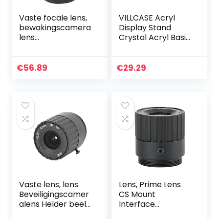
Vaste focale lens,
VILLCASE Acryl
bewakingscamera
Display Stand
lens
Crystal Acryl Basis
Klantenservice
Met Metalen Rek
met 5MP HD
Creatieve
Prime-lens voor
Weergave Base
€
56.89
€
29.29
digitale
Sieraden Houder
videocamera
Edelsteen…
Vaste lens, lens
Lens, Prime Lens
Beveiligingscamer
CS Mount
alens Helder beeld
Interface
3MP HD voor
Beveiligingscamer