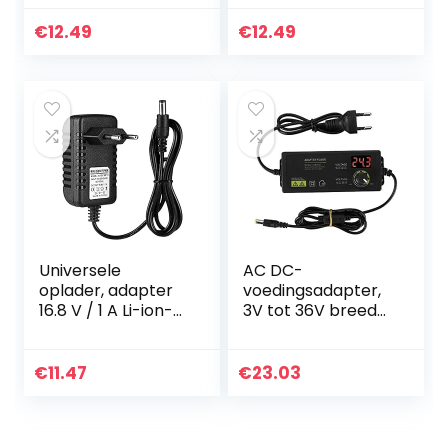
buitenruimtes die
a Lens Stabiele
moeten worden
beeldkwaliteit
€
12.49
€
12.49
bewaakt
voor
buitengebieden
die moeten…
Universele
AC DC-
oplader, adapter
voedingsadapter,
16.8 V / 1 A Li-ion-
3V tot 36V breed
lichtnetadapter
bereik instelbare
Oplader
multi-voltage
Multivoltage-
voedingsadapter
€
11.47
€
23.03
adapter
voor LCD-monitor,
Opladeradapter
LED-lichtbalk…
Vervanging…