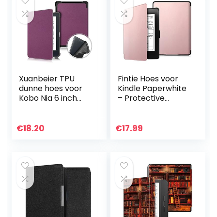
abrikoos bloem
Xuanbeier TPU
Fintie Hoes voor
dunne hoes voor
Kindle Paperwhite
Kobo Nia 6 inch
– Protective
2020,
Premium Vegan
beschermhoes
Leather Cover
met functie Auto
Case voor All
€
18.20
€
17.99
Sleep / Wax, Paars
Paperwhite
Generations Prior…