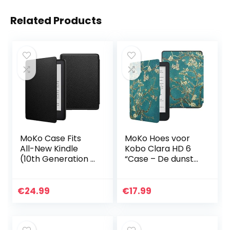
Related Products
MoKo Case Fits
MoKo Hoes voor
All-New Kindle
Kobo Clara HD 6
(10th Generation –
“Case – De dunste
2019 Release,
en lichtste
Model No J9G29R),
beschermhoes
Thinnest
Smart Cover met
€
24.99
€
17.99
Protective Shell
Auto Sleep/Wake
Cover with…
voor Kobo Clara
HD 6 inch eReader,