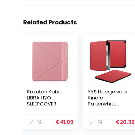
Related Products
Rakuten Kobo
YYS Hoesje voor
LIBRA H2O
Kindle
SLEEPCOVER
Paperwhite
CASE – roze e-
Voorafgaand
book reader
aan 2018 E-
case Folio 17,8
Reader –
€
41.09
€
20.32
cm (7″)
Duurzame
lederen hoes