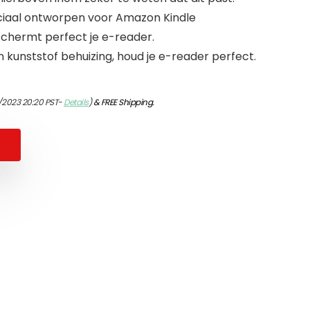
iaal ontworpen voor Amazon Kindle
chermt perfect je e-reader.
 kunststof behuizing, houd je e-reader perfect.
/2023 20:20 PST-
Details
)
&
FREE Shipping
.