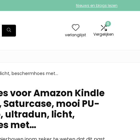
Nieuws en blogs lezen
0
Vergelijken
verlanglijst
, licht, beschermhoes met…
s voor Amazon Kindle
, Saturcase, mooi PU-
o, ultradun, licht,
es met…
erboven inom zeker te weten dat dit past.