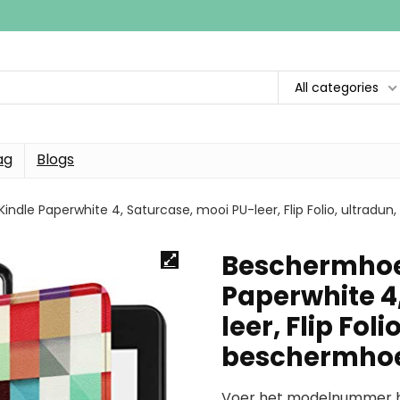
All categories
ag
Blogs
dle Paperwhite 4, Saturcase, mooi PU-leer, Flip Folio, ultradun
Beschermhoe
Paperwhite 4
leer, Flip Foli
beschermho
Voer het modelnummer hi