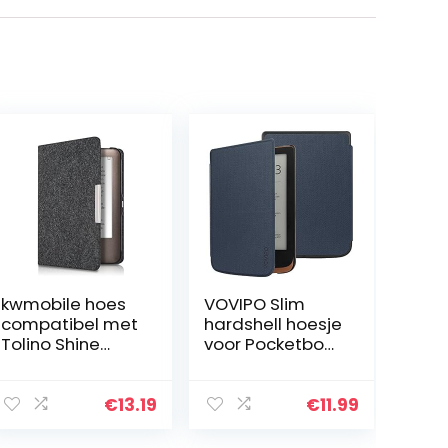
kwmobile hoes
VOVIPO Slim
compatibel met
hardshell hoesje
Tolino Shine
voor Pocketbook
(2013) – e-
Touch HD
reader
3/Touch Lux
beschermhoes
5/Touch Lux
€
13.19
€
11.99
van vilt –
4/Basic Lux 2 E-
donkergrijs
Reader –