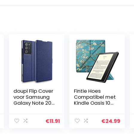
doupi Flip Cover
Fintie Hoes
voor Samsung
Compatibel met
Galaxy Note 20
Kindle Oasis 10e
Ultra, Magneet
Generatie (2019
Beschermende
model) en 9e
Flip Case Book
Generatie (2017
€
11.91
€
24.99
Style Screen
model) –
Protector
[Origami Serie…