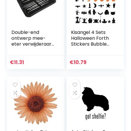
Double-end
Kisangel 4 Sets
ontwerp mee-
Halloween Forth
eter verwijderaar
Stickers Bubble
puistje, met een
Post Thanksgiving
opbergtas
Stickers (
draagbare mee-
willekeurige kleur )
€
11.31
€
10.79
eter extractor
naald, voor…