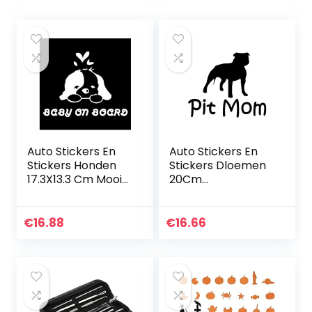
Auto Stickers En
Auto Stickers En
Stickers Honden
Stickers Dloemen
17.3X13.3 Cm Mooie
20Cm
Hond Baby Aan
Gepersonaliseerd
Boord Mode Auto
e Pit Mom Mode
Sticker Creatieve
Hond Dier Auto
€
16.88
€
16.66
Cartoon Auto…
Sticker Motorfiets
Pvc Decals