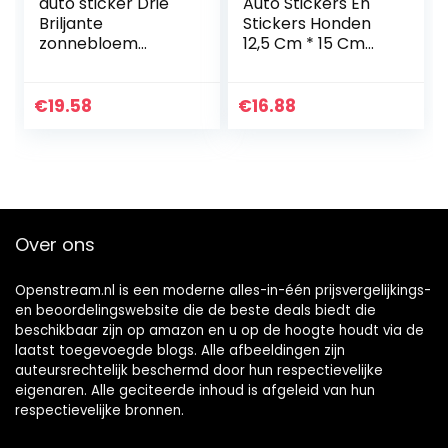
auto sticker Drie
Auto Stickers En
Briljante
Stickers Honden
zonnebloem
12,5 Cm * 15 Cm
Waterdichte Decal
Karakter Dier
Vinyl auto Wrap
Hond Sheltie Kreeg
bloem sticker op
Herinnering Vinyl
€
19.58
€
16.88
Muur Koelkast
Raamstickers
Toilet auto…
Over ons
Openstream.nl is een moderne alles-in-één prijsvergelijkings-
en beoordelingswebsite die de beste deals biedt die
beschikbaar zijn op amazon en u op de hoogte houdt via de
laatst toegevoegde blogs. Alle afbeeldingen zijn
auteursrechtelijk beschermd door hun respectievelijke
eigenaren. Alle geciteerde inhoud is afgeleid van hun
respectievelijke bronnen.