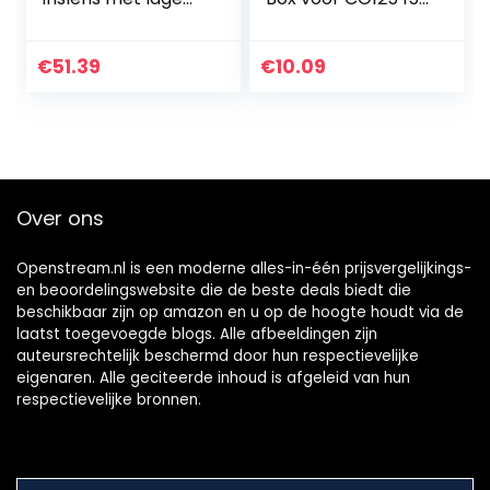
vervorming voor
Motor ATV
de meeste
Crossmotor
beveiligingscamer
Bromfiets
€
51.39
€
10.09
a’s voor
Motorfiets
beveiligingscamer
a’s
Over ons
Openstream.nl is een moderne alles-in-één prijsvergelijkings-
en beoordelingswebsite die de beste deals biedt die
beschikbaar zijn op amazon en u op de hoogte houdt via de
laatst toegevoegde blogs. Alle afbeeldingen zijn
auteursrechtelijk beschermd door hun respectievelijke
eigenaren. Alle geciteerde inhoud is afgeleid van hun
respectievelijke bronnen.