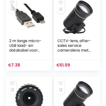
2 m lange micro-
CCTV-lens, after-
USB laad- en
sales service
datakabel voor
cameralens met
Amazon Kindle Fire
veranderende
en Kindle Fire HD,
opnameafstand
werkt ook met
en accessoires
€
7.38
€
51.59
Kindle Fire, Kindle…
voor de meeste…