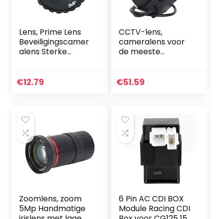
Lens, Prime Lens
CCTV-lens,
Beveiligingscamer
cameralens voor
alens Sterke
de meeste
compatibiliteit
beveiligingscamer
voor het opnemen
a’s en digitale
en reflecteren van
camera’s 3MP HD-
€
12.79
€
51.59
de
zoomlens voor de
bewegingssnelheid
meeste…
…
Zoomlens, zoom
6 Pin AC CDI BOX
5Mp Handmatige
Module Racing CDI
irislens met lage
Box voor CG125 150