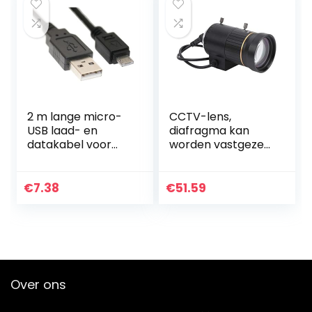
2 m lange micro-
CCTV-lens,
USB laad- en
diafragma kan
datakabel voor
worden vastgezet
Amazon Kindle Fire
en vergrendeld
en Kindle Fire HD,
Cameralens voor
werkt ook met
de meeste
€
7.38
€
51.59
Kindle Fire, Kindle…
beveiligingscamer
a’s en digitale…
Over ons