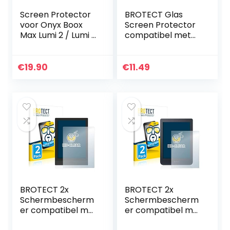
Screen Protector
BROTECT Glas
voor Onyx Boox
Screen Protector
Max Lumi 2 / Lumi 1,
compatibel met
AFP Oleofobe
Amazon Kindle
Coating Screen
Paperwhite 2015
Protector Clear
(7. Gen.)
€
19.90
€
11.49
Guard Healing
Schermbescherm
Shield…
er [9H Hardheid…
BROTECT 2x
BROTECT 2x
Schermbescherm
Schermbescherm
er compatibel met
er compatibel met
Onyx Boox Poke 3
Kobo Nia Screen