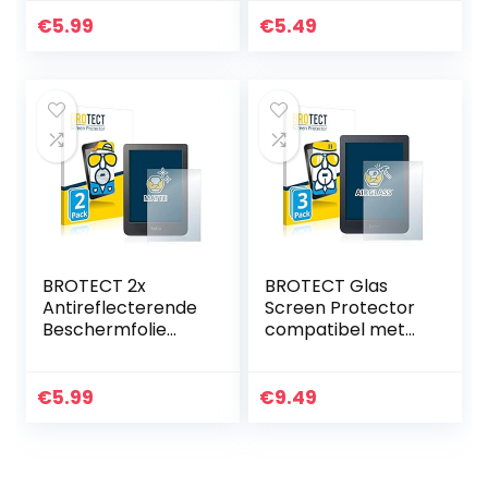
Screen Protector
Protector
Transparant
Transparant
€
5.99
€
5.49
BROTECT 2x
BROTECT Glas
Antireflecterende
Screen Protector
Beschermfolie
compatibel met
compatibel met
Kobo Nia (3 Stuks)
Kobo Clara HD
Schermbescherm
(6″) Anti-Glare
er [9H Hardheid,
€
5.99
€
9.49
Screen Protector,
Beschermglas-
Mat,
Folie niet…
Ontspiegelend