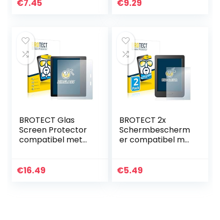
Dekking Mat Film
Screen Protector
€
7.45
€
9.29
Schild…
Ultra Transparant
BROTECT Glas
BROTECT 2x
Screen Protector
Schermbescherm
compatibel met
er compatibel met
Amazon Kindle
Tolino Page 2
Oasis 2019 (10.
Screen Protector
Gen.)
Transparant
€
16.49
€
5.49
Schermbescherm
er [9H Hardheid…