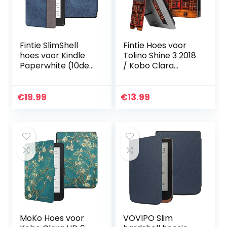
Fintie SlimShell
Fintie Hoes voor
hoes voor Kindle
Tolino Shine 3 2018
Paperwhite (10de
/ Kobo Clara
generatie 2018) –
HD/Kobo Nia –
Lichtgewicht
Premium PU
Beschermend
Leather Stand
€
19.99
€
13.99
Cover met
Case Protective
Automatische…
Cover met…
MoKo Hoes voor
VOVIPO Slim