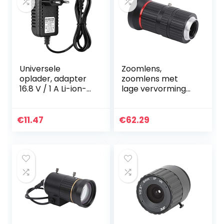
Universele
Zoomlens,
oplader, adapter
zoomlens met
16.8 V / 1 A Li-ion-
lage vervorming
lichtnetadapter
Beveiligingscamer
Oplader
alens High
Multivoltage-
Definition 5Mp
€
11.47
€
62.29
adapter
voor de meeste
Opladeradapter
beveiligingscamer
Vervanging…
a’s…