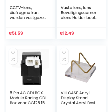
CCTV-lens,
Vaste lens, lens
diafragma kan
Beveiligingscamer
worden vastgezet
alens Helder beeld
en vergrendeld
3MP HD voor
Cameralens voor
buitenruimtes die
de meeste
moeten worden
€
51.59
€
12.49
beveiligingscamer
bewaakt
a’s en digitale…
6 Pin AC CDI BOX
VILLCASE Acryl
Module Racing CDI
Display Stand
Box voor CG125 150
Crystal Acryl Basis
Motor ATV
Met Metalen Rek