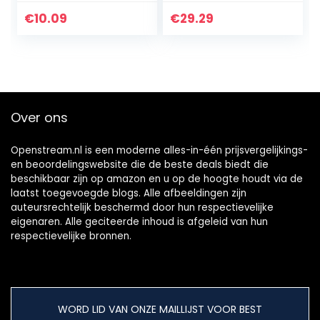
Crossmotor
Creatieve
Bromfiets
Weergave Base
€
10.09
€
29.29
Motorfiets
Sieraden Houder
Edelsteen…
Over ons
Openstream.nl is een moderne alles-in-één prijsvergelijkings-
en beoordelingswebsite die de beste deals biedt die
beschikbaar zijn op amazon en u op de hoogte houdt via de
laatst toegevoegde blogs. Alle afbeeldingen zijn
auteursrechtelijk beschermd door hun respectievelijke
eigenaren. Alle geciteerde inhoud is afgeleid van hun
respectievelijke bronnen.
WORD LID VAN ONZE MAILLIJST VOOR BEST